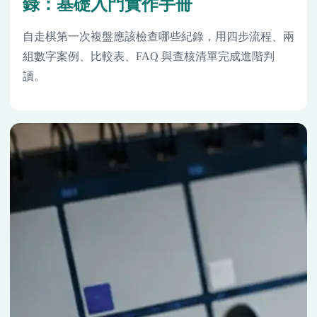
錄：基礎入門實作手冊
自走棋第一次複盤應該檢查哪些紀錄，用四步流程、兩
組數字案例、比較表、FAQ 與查核清單完成進階判
讀。