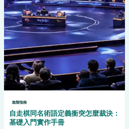
進階指南
自走棋同名術語定義衝突怎麼裁決：
基礎入門實作手冊