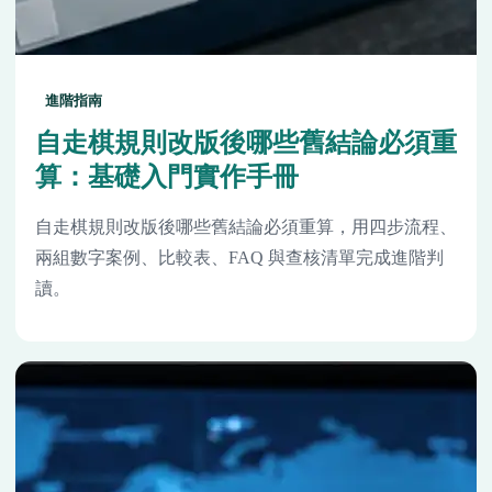
進階指南
自走棋規則改版後哪些舊結論必須重
算：基礎入門實作手冊
自走棋規則改版後哪些舊結論必須重算，用四步流程、
兩組數字案例、比較表、FAQ 與查核清單完成進階判
讀。