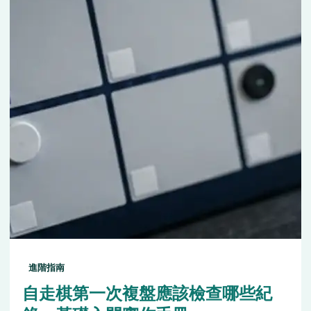
進階指南
自走棋第一次複盤應該檢查哪些紀