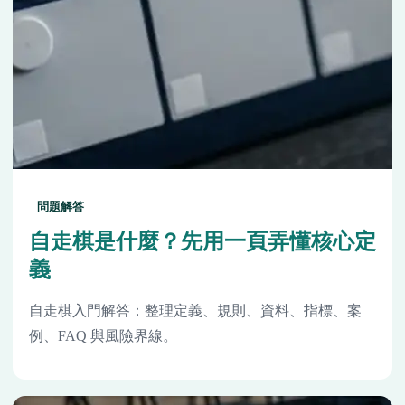
問題解答
自走棋是什麼？先用一頁弄懂核心定
義
自走棋入門解答：整理定義、規則、資料、指標、案
例、FAQ 與風險界線。