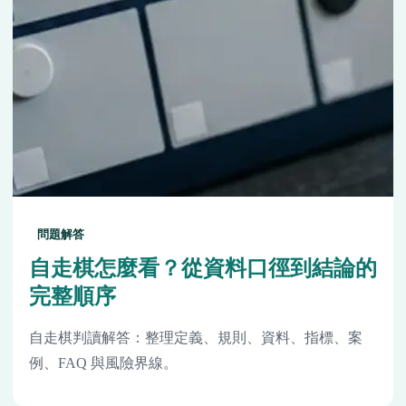
問題解答
自走棋怎麼看？從資料口徑到結論的
完整順序
自走棋判讀解答：整理定義、規則、資料、指標、案
例、FAQ 與風險界線。