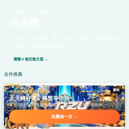
電競賽事 · 112 篇研究
自走棋
不靠口號，從定義、規則、資料、機率、案例與風險
界線建立可重現的研究路線。
瀏覽 8 個完整主題 →
合作推薦
贊助
今天的轉盤還沒人轉走
天天轉好運，轉盤等你抽
單筆存款 3000 就送轉盤機會，最高 2888 每天都能中。
免費抽一次 →