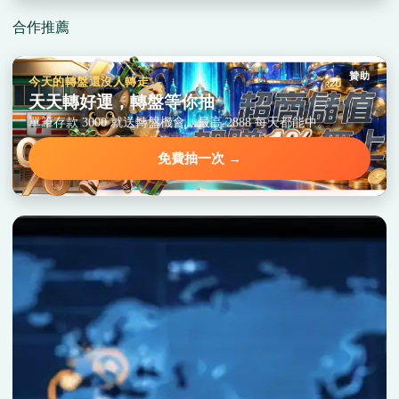
合作推薦
贊助
今天的轉盤還沒人轉走
天天轉好運，轉盤等你抽
單筆存款 3000 就送轉盤機會，最高 2888 每天都能中。
免費抽一次 →