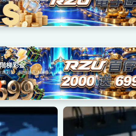
階梯彩金
對應彩金，階梯越高送越狠。