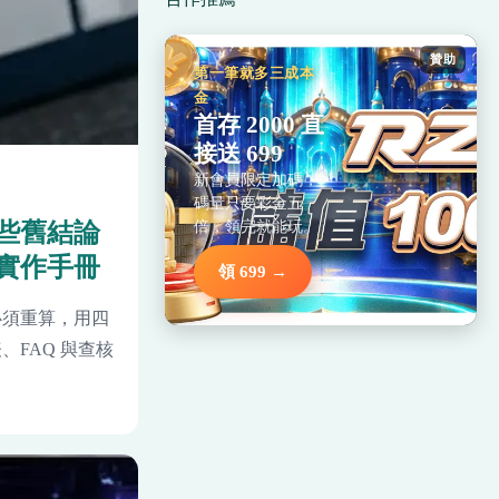
贊助
第一筆就多三成本
金
首存 2000 直
接送 699
新會員限定加碼，
碼量只要彩金五
倍，領完就能玩。
些舊結論
實作手冊
領 699 →
必須重算，用四
FAQ 與查核