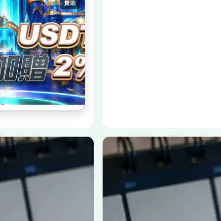
贊助
接
量
就