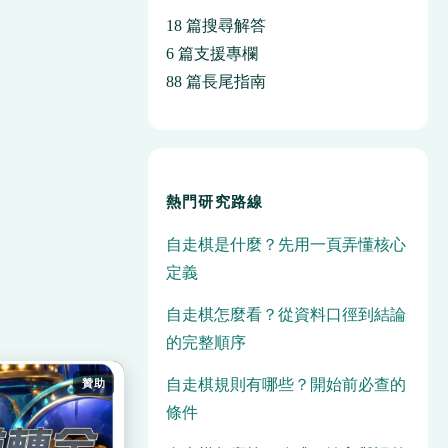
18 篇搜尋解答
6 篇支援專欄
88 篇長尾指南
熱門研究路線
自走棋是什麼？先用一頁弄懂核心
定義
自走棋怎麼看？從資料口徑到結論
的完整順序
自走棋規則有哪些？開始前必查的
贊助
條件