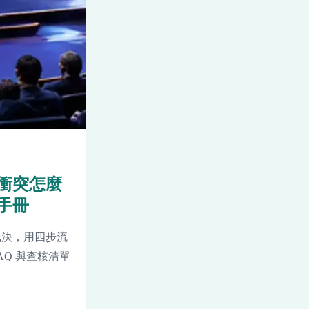
衝突怎麼
手冊
裁決，用四步流
Q 與查核清單