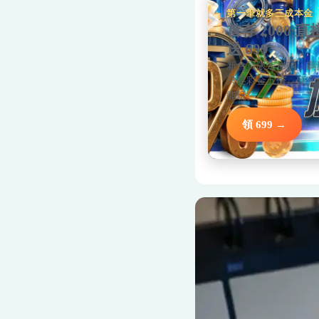
第一筆就多三成本金
首存 2000 直
送 699
新會員限定加碼，碼
只要彩金五倍，領完
能玩。
領 699 →