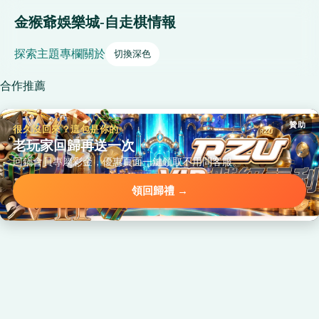
金猴爺娛樂城-自走棋情報
探索
主題
專欄
關於
切換深色
合作推薦
贊助
很久沒回來？這包是你的
老玩家回歸再送一次
回鍋會員專屬彩金，優惠頁面一鍵領取不用問客服。
領回歸禮 →