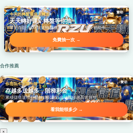
贊助
今天的轉盤還沒人轉走
天天轉好運，轉盤等你抽
單筆存款 3000 就送轉盤機會，最高 2888 每天都能中。
免費抽一次 →
合作推薦
贊助
你現在卡在哪一階？
存越多送越多，階梯彩金
累積儲值達標自動解鎖對應彩金，階梯越高送越狠。
看我能領多少 →
×