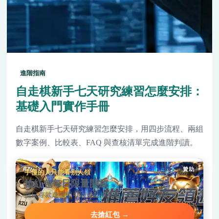
進階指南
自走棋新手七天研究練習怎麼安排：
基礎入門實作手冊
自走棋新手七天研究練習怎麼安排，用四步流程、兩組
數字案例、比較表、FAQ 與查核清單完成進階判讀。
贊助
手慢的人只能看別人領
搶紅包每日限量開放
當日存款達標即可到首頁搶紅包，手速決定金額。
去搶紅包 →