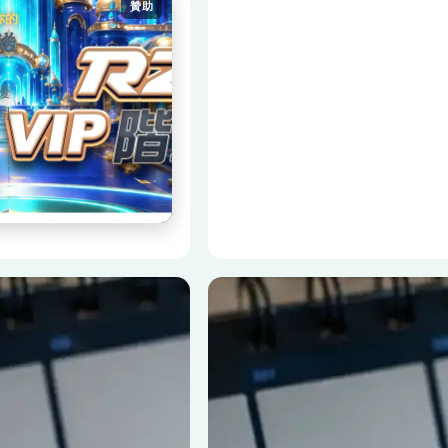
贊助
你的
送
優
問