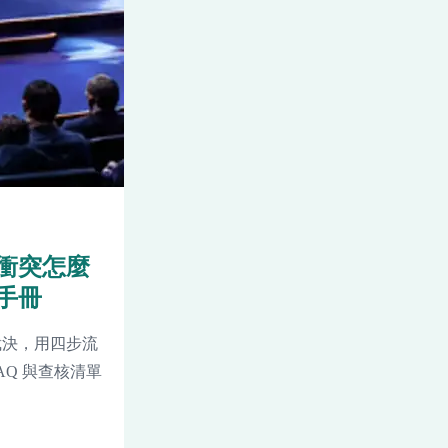
衝突怎麼
手冊
裁決，用四步流
Q 與查核清單