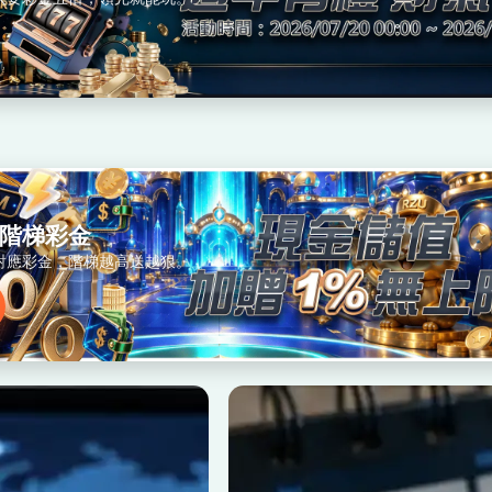
階梯彩金
對應彩金，階梯越高送越狠。