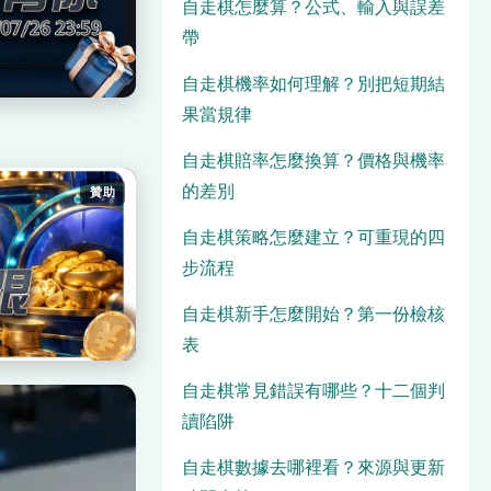
自走棋怎麼算？公式、輸入與誤差
帶
自走棋機率如何理解？別把短期結
果當規律
自走棋賠率怎麼換算？價格與機率
的差別
贊助
自走棋策略怎麼建立？可重現的四
步流程
自走棋新手怎麼開始？第一份檢核
表
自走棋常見錯誤有哪些？十二個判
讀陷阱
自走棋數據去哪裡看？來源與更新