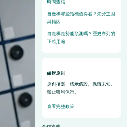
時間查核
自走棋哪些指標值得看？先分主因
與輔因
自走棋走勢能預測嗎？歷史序列的
正確用途
編輯原則
原創撰寫、標示假設、保留未知、
禁止獲利保證。
查看完整政策
合作推薦