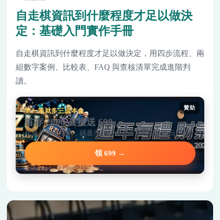
自走棋資訊到什麼程度才足以做決
定：基礎入門實作手冊
自走棋資訊到什麼程度才足以做決定，用四步流程、兩
組數字案例、比較表、FAQ 與查核清單完成進階判
讀。
贊助
第一筆就多三成本金
首存 2000 直接送 699
新會員限定加碼，碼量只要彩金五倍，領完就能玩。
領 699 →