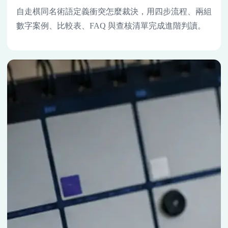
自走棋同名術語定義衝突怎麼裁決，用四步流程、兩組
數字案例、比較表、FAQ 與查核清單完成進階判讀。