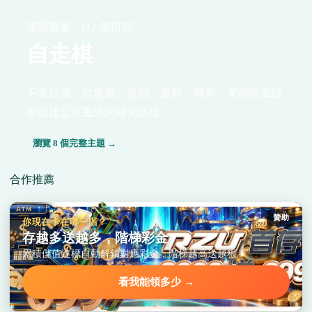
電競賽事 · 112 篇研究
自走棋
不靠口號，從定義、規則、資料、機率、案例與風險
界線建立可重現的研究路線。
瀏覽 8 個完整主題 →
合作推薦
贊助
你現在卡在哪一階？
存越多送越多，階梯彩金
累積儲值達標自動解鎖對應彩金，階梯越高送越狠。
看我能領多少 →