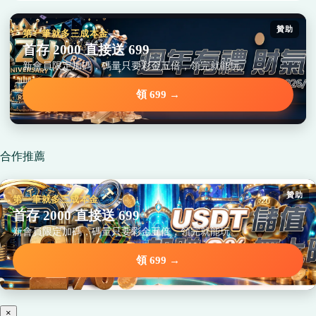
贊助
第一筆就多三成本金
首存 2000 直接送 699
新會員限定加碼，碼量只要彩金五倍，領完就能玩。
領 699 →
合作推薦
贊助
第一筆就多三成本金
首存 2000 直接送 699
新會員限定加碼，碼量只要彩金五倍，領完就能玩。
領 699 →
×