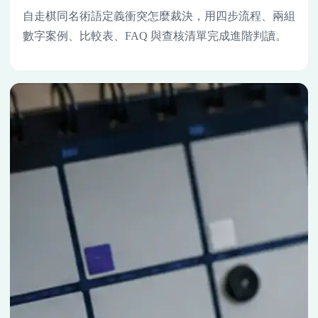
自走棋同名術語定義衝突怎麼裁決，用四步流程、兩組
數字案例、比較表、FAQ 與查核清單完成進階判讀。