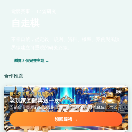
電競賽事 · 112 篇研究
自走棋
不靠口號，從定義、規則、資料、機率、案例與風險
界線建立可重現的研究路線。
瀏覽 8 個完整主題 →
合作推薦
贊助
很久沒回來？這包是你的
老玩家回歸再送一次
回鍋會員專屬彩金，優惠頁面一鍵領取不用問客服。
領回歸禮 →