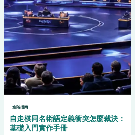
進階指南
自走棋同名術語定義衝突怎麼裁決：
基礎入門實作手冊