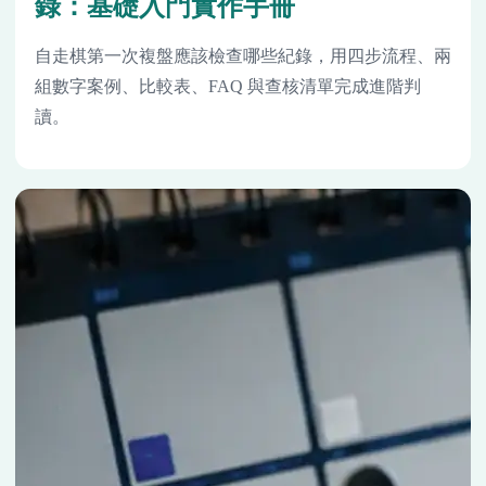
錄：基礎入門實作手冊
自走棋第一次複盤應該檢查哪些紀錄，用四步流程、兩
組數字案例、比較表、FAQ 與查核清單完成進階判
讀。