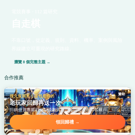
電競賽事 · 112 篇研究
自走棋
不靠口號，從定義、規則、資料、機率、案例與風險
界線建立可重現的研究路線。
瀏覽 8 個完整主題 →
合作推薦
贊助
很久沒回來？這包是你的
老玩家回歸再送一次
回鍋會員專屬彩金，優惠頁面一鍵領取不用問客服。
領回歸禮 →