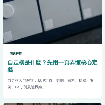
問題解答
自走棋是什麼？先用一頁弄懂核心定
義
自走棋入門解答：整理定義、規則、資料、指標、案
例、FAQ 與風險界線。