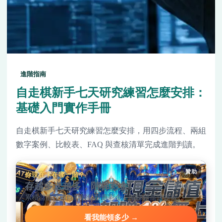
進階指南
自走棋新手七天研究練習怎麼安排：
基礎入門實作手冊
自走棋新手七天研究練習怎麼安排，用四步流程、兩組
數字案例、比較表、FAQ 與查核清單完成進階判讀。
贊助
你現在卡在哪一階？
存越多送越多，階梯彩金
累積儲值達標自動解鎖對應彩金，階梯越高送越狠。
看我能領多少 →