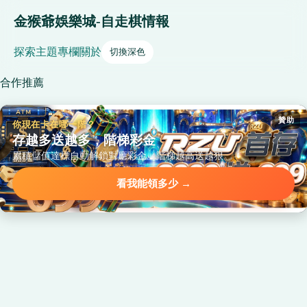
金猴爺娛樂城-自走棋情報
探索
主題
專欄
關於
切換深色
合作推薦
贊助
你現在卡在哪一階？
存越多送越多，階梯彩金
累積儲值達標自動解鎖對應彩金，階梯越高送越狠。
看我能領多少 →