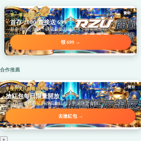
贊助
第一筆就多三成本金
首存 2000 直接送 699
新會員限定加碼，碼量只要彩金五倍，領完就能玩。
領 699 →
合作推薦
贊助
手慢的人只能看別人領
搶紅包每日限量開放
當日存款達標即可到首頁搶紅包，手速決定金額。
去搶紅包 →
×