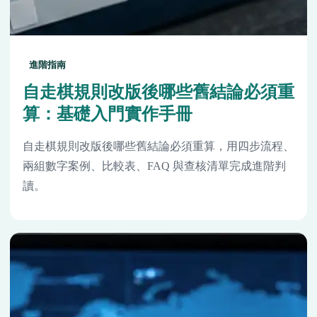
進階指南
自走棋規則改版後哪些舊結論必須重
算：基礎入門實作手冊
自走棋規則改版後哪些舊結論必須重算，用四步流程、
兩組數字案例、比較表、FAQ 與查核清單完成進階判
讀。