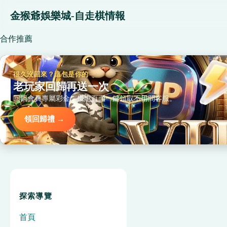
金猴爺娛樂城-自走棋情報
合作推薦
很久沒回來？這包是你的
老玩家回歸再送一次
回鍋會員專屬彩金，優惠頁面一鍵領取不用問客服。
領回歸禮 →
探索導覽
首頁