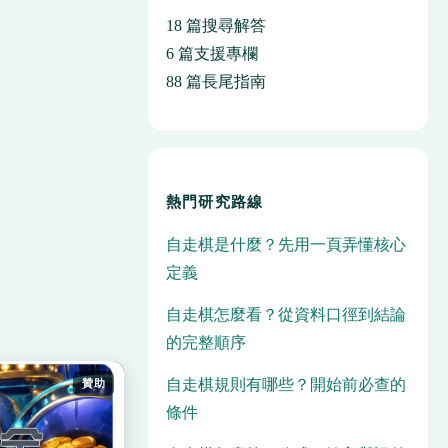
18 篇搜尋解答
6 篇支援專欄
88 篇長尾指南
熱門研究路線
自走棋是什麼？先用一頁弄懂核心
定義
自走棋怎麼看？從資料口徑到結論
的完整順序
自走棋規則有哪些？開始前必查的
贊助
條件