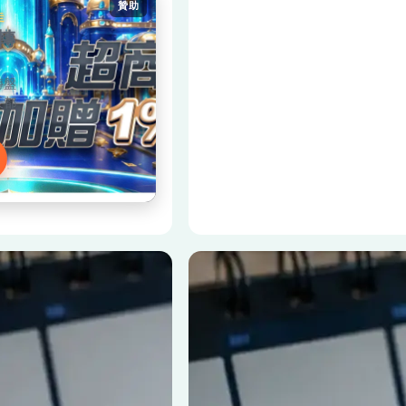
贊助
走
轉
轉盤
天都