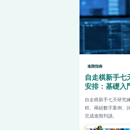
進階指南
自走棋新手七
安排：基礎入
自走棋新手七天研究
程、兩組數字案例、比
完成進階判讀。