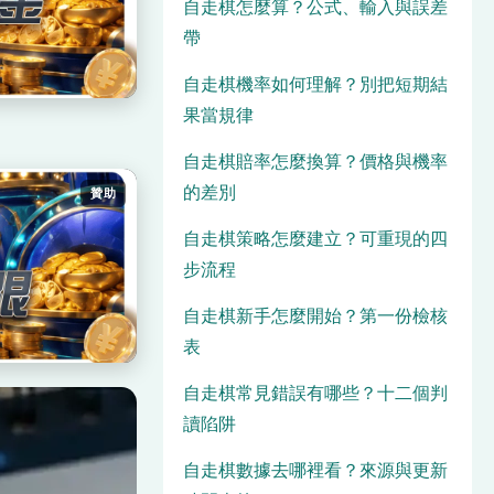
自走棋怎麼算？公式、輸入與誤差
帶
自走棋機率如何理解？別把短期結
果當規律
自走棋賠率怎麼換算？價格與機率
的差別
贊助
自走棋策略怎麼建立？可重現的四
步流程
自走棋新手怎麼開始？第一份檢核
表
自走棋常見錯誤有哪些？十二個判
讀陷阱
自走棋數據去哪裡看？來源與更新