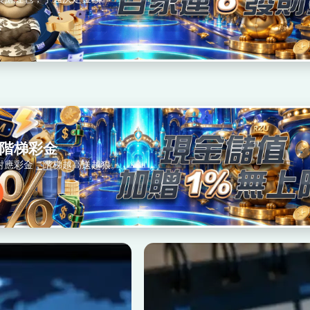
階梯彩金
對應彩金，階梯越高送越狠。