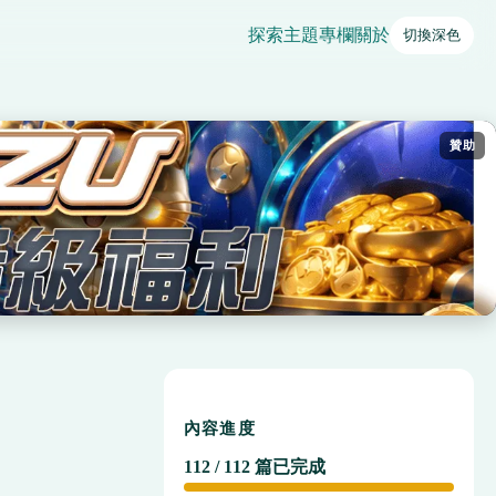
探索
主題
專欄
關於
切換深色
贊助
內容進度
112 / 112 篇已完成