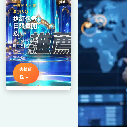
贊助
手慢的人只能
看別人領
搶紅包每
日限量開
放
當日存款達標
即可到首頁搶
紅包，手速決
定金額。
去搶紅
包 →