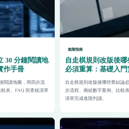
進階指南
 30 分鐘閱讀地
自走棋規則改版後哪
實作手冊
必須重算：基礎入門
分鐘閱讀地圖，用四步流
自走棋規則改版後哪些舊結論
較表、FAQ 與查核清單
步流程、兩組數字案例、比較表、
清單完成進階判讀。