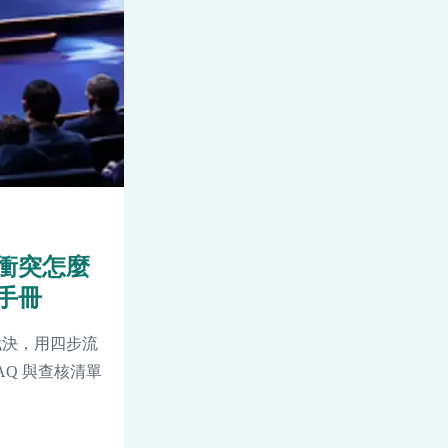
衝突怎麼
手冊
裁決，用四步流
Q 與查核清單