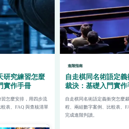
進階指南
天研究練習怎麼
自走棋同名術語定義
門實作手冊
裁決：基礎入門實作
練習怎麼安排，用四步流
自走棋同名術語定義衝突怎麼
較表、FAQ 與查核清單
程、兩組數字案例、比較表、FA
完成進階判讀。