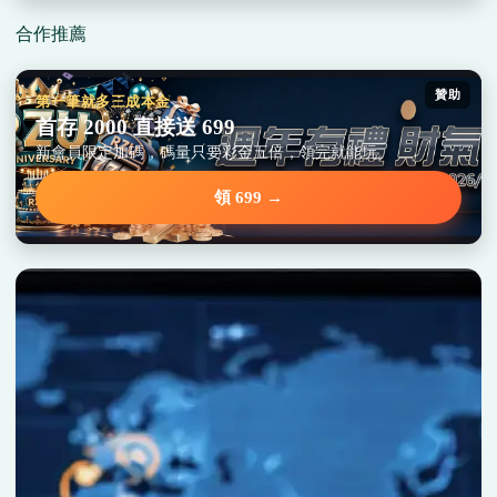
合作推薦
贊助
第一筆就多三成本金
首存 2000 直接送 699
新會員限定加碼，碼量只要彩金五倍，領完就能玩。
領 699 →