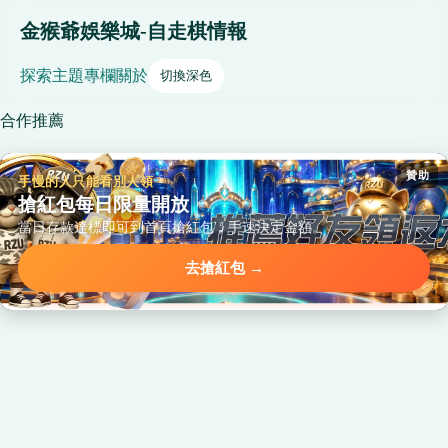
金猴爺娛樂城-自走棋情報
探索
主題
專欄
關於
切換深色
合作推薦
贊助
手慢的人只能看別人領
搶紅包每日限量開放
當日存款達標即可到首頁搶紅包，手速決定金額。
去搶紅包 →