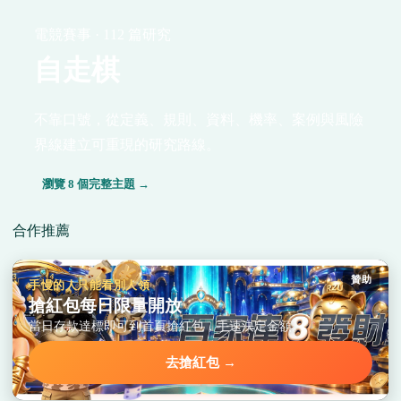
電競賽事 · 112 篇研究
自走棋
不靠口號，從定義、規則、資料、機率、案例與風險
界線建立可重現的研究路線。
瀏覽 8 個完整主題 →
合作推薦
贊助
手慢的人只能看別人領
搶紅包每日限量開放
當日存款達標即可到首頁搶紅包，手速決定金額。
去搶紅包 →