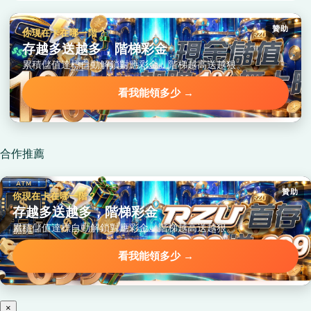
贊助
你現在卡在哪一階？
存越多送越多，階梯彩金
累積儲值達標自動解鎖對應彩金，階梯越高送越狠。
看我能領多少 →
合作推薦
贊助
你現在卡在哪一階？
存越多送越多，階梯彩金
累積儲值達標自動解鎖對應彩金，階梯越高送越狠。
看我能領多少 →
×