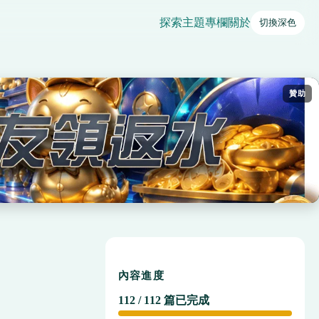
探索
主題
專欄
關於
切換深色
贊助
內容進度
112 / 112 篇已完成