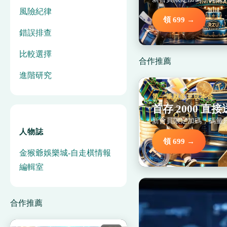
風險紀律
領 699 →
錯誤排查
比較選擇
合作推薦
進階研究
第一筆就多三成本金
首存 2000 直接送
新會員限定加碼，碼量
人物誌
領 699 →
金猴爺娛樂城-自走棋情報
編輯室
合作推薦