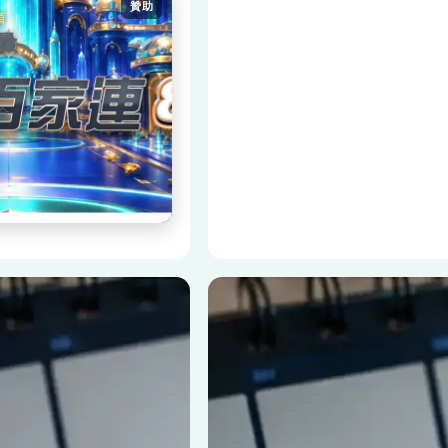
贊助
領
量
首
金