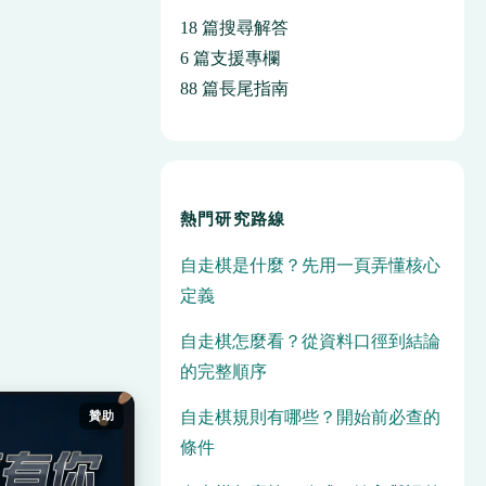
18 篇搜尋解答
6 篇支援專欄
88 篇長尾指南
熱門研究路線
自走棋是什麼？先用一頁弄懂核心
定義
自走棋怎麼看？從資料口徑到結論
的完整順序
自走棋規則有哪些？開始前必查的
贊助
條件