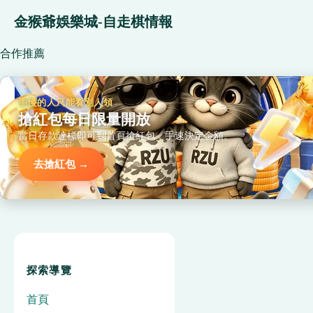
金猴爺娛樂城-自走棋情報
合作推薦
手慢的人只能看別人領
搶紅包每日限量開放
當日存款達標即可到首頁搶紅包，手速決定金額。
去搶紅包 →
探索導覽
首頁