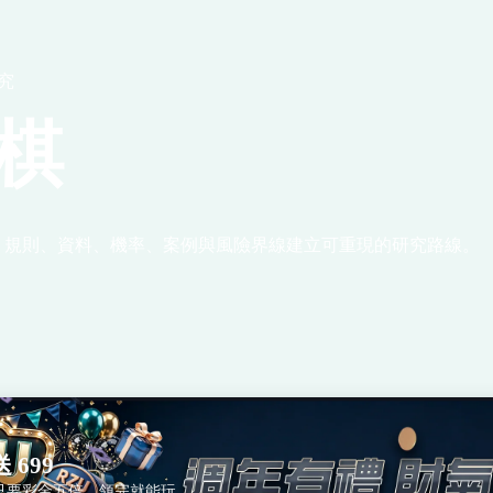
研究
棋
、規則、資料、機率、案例與風險界線建立可重現的研究路線。
 699
只要彩金五倍，領完就能玩。