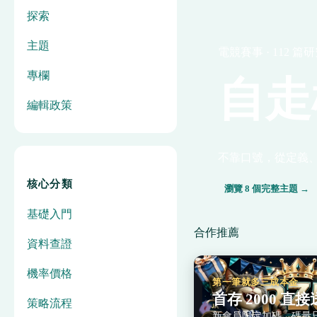
探索
主題
電競賽事 · 112 篇
專欄
自走
編輯政策
不靠口號，從定義
核心分類
瀏覽 8 個完整主題 →
基礎入門
合作推薦
資料查證
機率價格
第一筆就多三成本金
首存 2000 直接送
策略流程
新會員限定加碼，碼量