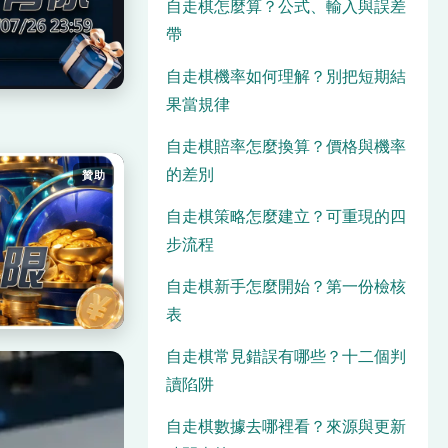
自走棋怎麼算？公式、輸入與誤差
帶
自走棋機率如何理解？別把短期結
果當規律
自走棋賠率怎麼換算？價格與機率
的差別
贊助
自走棋策略怎麼建立？可重現的四
步流程
自走棋新手怎麼開始？第一份檢核
表
自走棋常見錯誤有哪些？十二個判
讀陷阱
自走棋數據去哪裡看？來源與更新