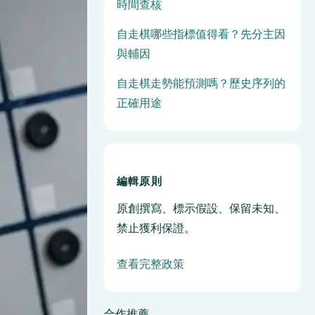
時間查核
自走棋哪些指標值得看？先分主因
與輔因
自走棋走勢能預測嗎？歷史序列的
正確用途
編輯原則
原創撰寫、標示假設、保留未知、
禁止獲利保證。
查看完整政策
合作推薦