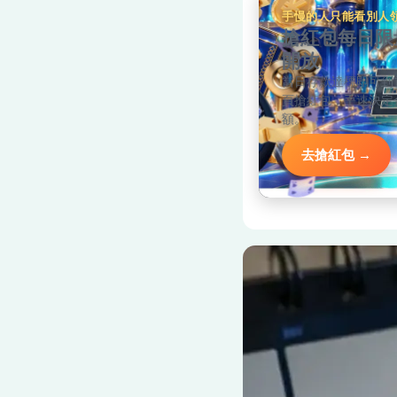
手慢的人只能看別人
搶紅包每日限
開放
當日存款達標即可到
頁搶紅包，手速決定
額。
去搶紅包 →