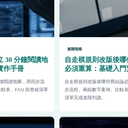
進階指南
 30 分鐘閱讀地
自走棋規則改版後哪
實作手冊
必須重算：基礎入門
分鐘閱讀地圖，用四步流
自走棋規則改版後哪些舊結論
較表、FAQ 與查核清單
步流程、兩組數字案例、比較表、
清單完成進階判讀。