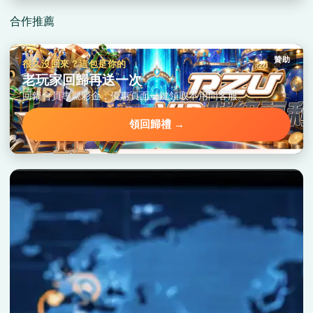
合作推薦
贊助
很久沒回來？這包是你的
老玩家回歸再送一次
回鍋會員專屬彩金，優惠頁面一鍵領取不用問客服。
領回歸禮 →