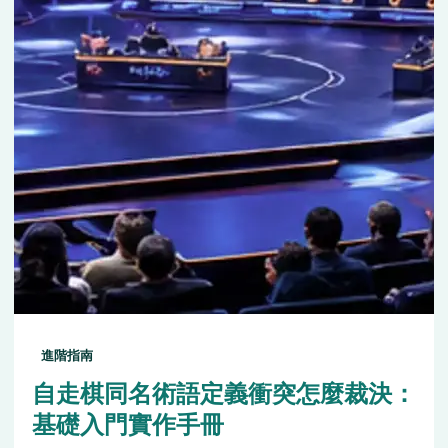
進階指南
自走棋同名術語定義衝突怎麼裁決：
基礎入門實作手冊