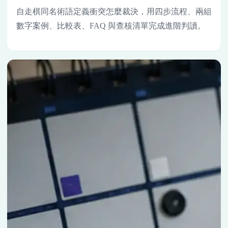
自走棋同名術語定義衝突怎麼裁決，用四步流程、兩組
數字案例、比較表、FAQ 與查核清單完成進階判讀。