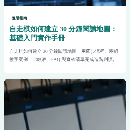
進階指南
自走棋如何建立 30 分鐘閱讀地圖：
基礎入門實作手冊
自走棋如何建立 30 分鐘閱讀地圖，用四步流程、兩組
數字案例、比較表、FAQ 與查核清單完成進階判讀。