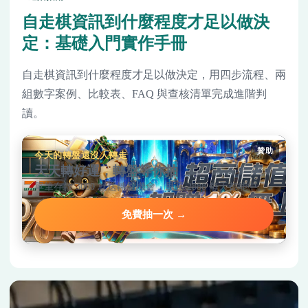
自走棋資訊到什麼程度才足以做決
定：基礎入門實作手冊
自走棋資訊到什麼程度才足以做決定，用四步流程、兩
組數字案例、比較表、FAQ 與查核清單完成進階判
讀。
贊助
今天的轉盤還沒人轉走
天天轉好運，轉盤等你抽
單筆存款 3000 就送轉盤機會，最高 2888 每天都能中。
免費抽一次 →