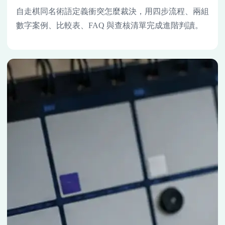
自走棋同名術語定義衝突怎麼裁決，用四步流程、兩組
數字案例、比較表、FAQ 與查核清單完成進階判讀。