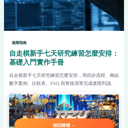
進階指南
自走棋新手七天研究練習怎麼安排：
基礎入門實作手冊
自走棋新手七天研究練習怎麼安排，用四步流程、兩組
數字案例、比較表、FAQ 與查核清單完成進階判讀。
贊助
很久沒回來？這包是你的
老玩家回歸再送一次
回鍋會員專屬彩金，優惠頁面一鍵領取不用問客服。
領回歸禮 →