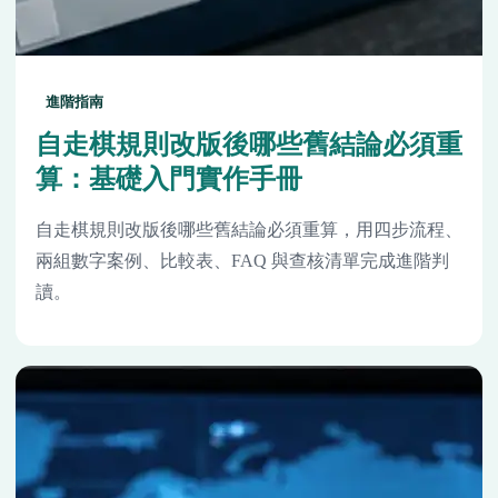
進階指南
自走棋規則改版後哪些舊結論必須重
算：基礎入門實作手冊
自走棋規則改版後哪些舊結論必須重算，用四步流程、
兩組數字案例、比較表、FAQ 與查核清單完成進階判
讀。