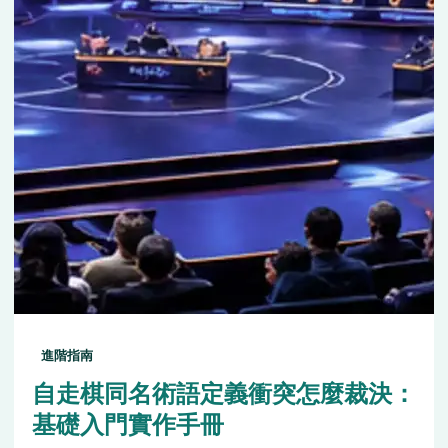
進階指南
自走棋同名術語定義衝突怎麼裁決：
基礎入門實作手冊