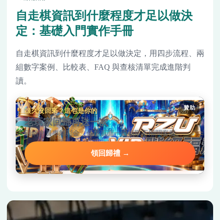
自走棋資訊到什麼程度才足以做決
定：基礎入門實作手冊
自走棋資訊到什麼程度才足以做決定，用四步流程、兩
組數字案例、比較表、FAQ 與查核清單完成進階判
讀。
贊助
很久沒回來？這包是你的
老玩家回歸再送一次
回鍋會員專屬彩金，優惠頁面一鍵領取不用問客服。
領回歸禮 →