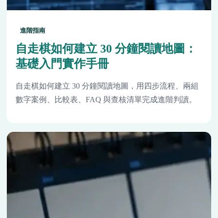
進階指南
自走棋如何建立 30 分鐘閱讀地圖：
基礎入門實作手冊
自走棋如何建立 30 分鐘閱讀地圖，用四步流程、兩組
數字案例、比較表、FAQ 與查核清單完成進階判讀。