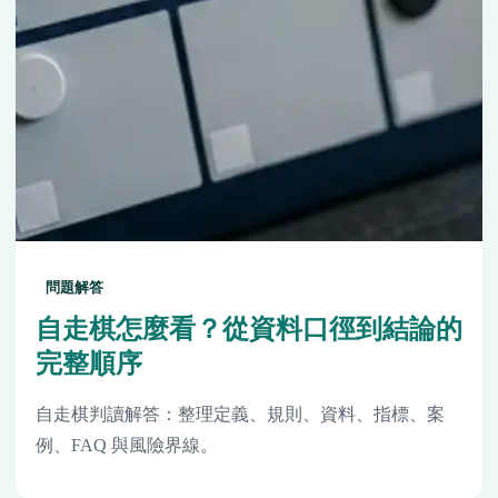
問題解答
自走棋怎麼看？從資料口徑到結論的
完整順序
自走棋判讀解答：整理定義、規則、資料、指標、案
例、FAQ 與風險界線。