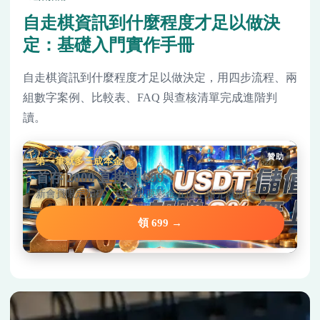
自走棋資訊到什麼程度才足以做決
定：基礎入門實作手冊
自走棋資訊到什麼程度才足以做決定，用四步流程、兩
組數字案例、比較表、FAQ 與查核清單完成進階判
讀。
贊助
第一筆就多三成本金
首存 2000 直接送 699
新會員限定加碼，碼量只要彩金五倍，領完就能玩。
領 699 →