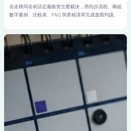
自走棋同名術語定義衝突怎麼裁決，用四步流程、兩組
數字案例、比較表、FAQ 與查核清單完成進階判讀。