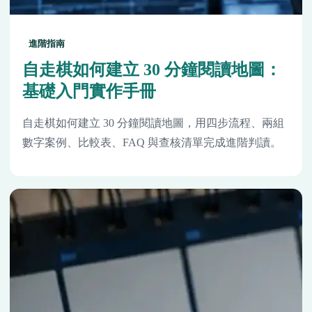
進階指南
自走棋如何建立 30 分鐘閱讀地圖：
基礎入門實作手冊
自走棋如何建立 30 分鐘閱讀地圖，用四步流程、兩組
數字案例、比較表、FAQ 與查核清單完成進階判讀。