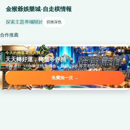
金猴爺娛樂城-自走棋情報
探索
主題
專欄
關於
切換深色
合作推薦
贊助
今天的轉盤還沒人轉走
天天轉好運，轉盤等你抽
單筆存款 3000 就送轉盤機會，最高 2888 每天都能中。
免費抽一次 →