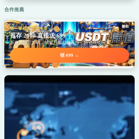
合作推薦
贊助
第一筆就多三成本金
首存 2000 直接送 699
新會員限定加碼，碼量只要彩金五倍，領完就能玩。
領 699 →