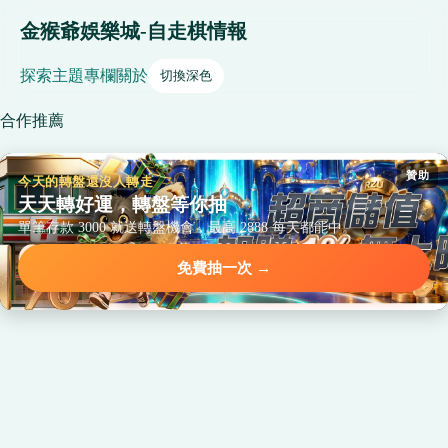
金猴爺娛樂城-自走棋情報
探索
主題
專欄
關於
切換深色
合作推薦
贊助
今天的轉盤還沒人轉走
天天轉好運，轉盤等你抽
單筆存款 3000 就送轉盤機會，最高 2888 每天都能中。
免費抽一次 →