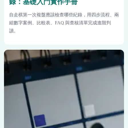
錄：基礎入門實作手冊
自走棋第一次複盤應該檢查哪些紀錄，用四步流程、兩
組數字案例、比較表、FAQ 與查核清單完成進階判
讀。