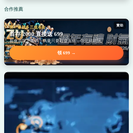
合作推薦
贊助
第一筆就多三成本金
首存 2000 直接送 699
新會員限定加碼，碼量只要彩金五倍，領完就能玩。
領 699 →