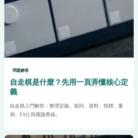
問題解答
自走棋是什麼？先用一頁弄懂核心定
義
自走棋入門解答：整理定義、規則、資料、指標、案
例、FAQ 與風險界線。