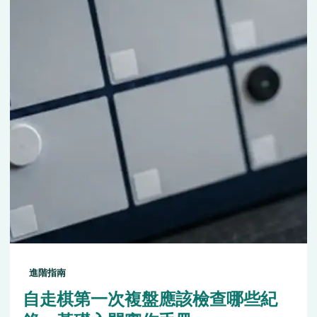
進階指南
自走棋第一次複盤應該檢查哪些紀