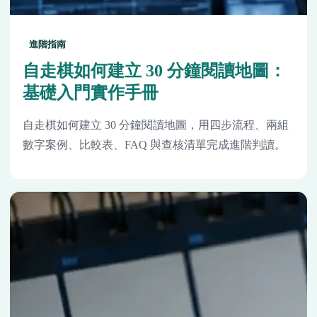
進階指南
自走棋如何建立 30 分鐘閱讀地圖：
基礎入門實作手冊
自走棋如何建立 30 分鐘閱讀地圖，用四步流程、兩組
數字案例、比較表、FAQ 與查核清單完成進階判讀。