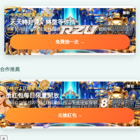
贊助
今天的轉盤還沒人轉走
天天轉好運，轉盤等你抽
單筆存款 3000 就送轉盤機會，最高 2888 每天都能中。
免費抽一次 →
合作推薦
贊助
手慢的人只能看別人領
搶紅包每日限量開放
當日存款達標即可到首頁搶紅包，手速決定金額。
去搶紅包 →
×