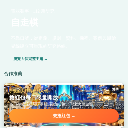
電競賽事 · 112 篇研究
自走棋
不靠口號，從定義、規則、資料、機率、案例與風險
界線建立可重現的研究路線。
瀏覽 8 個完整主題 →
合作推薦
贊助
手慢的人只能看別人領
搶紅包每日限量開放
當日存款達標即可到首頁搶紅包，手速決定金額。
去搶紅包 →