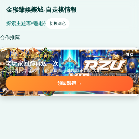
金猴爺娛樂城-自走棋情報
探索
主題
專欄
關於
切換深色
合作推薦
贊助
很久沒回來？這包是你的
老玩家回歸再送一次
回鍋會員專屬彩金，優惠頁面一鍵領取不用問客服。
領回歸禮 →