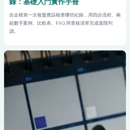
錄：基礎入門實作手冊
自走棋第一次複盤應該檢查哪些紀錄，用四步流程、兩
組數字案例、比較表、FAQ 與查核清單完成進階判
讀。