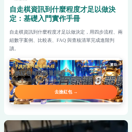
自走棋資訊到什麼程度才足以做決
定：基礎入門實作手冊
自走棋資訊到什麼程度才足以做決定，用四步流程、兩
組數字案例、比較表、FAQ 與查核清單完成進階判
讀。
贊助
手慢的人只能看別人領
搶紅包每日限量開放
當日存款達標即可到首頁搶紅包，手速決定金額。
去搶紅包 →