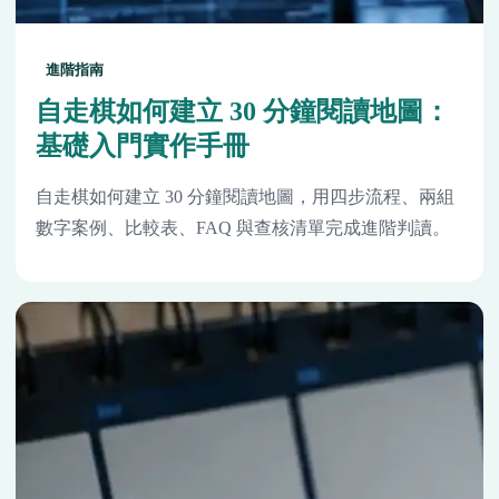
進階指南
自走棋如何建立 30 分鐘閱讀地圖：
基礎入門實作手冊
自走棋如何建立 30 分鐘閱讀地圖，用四步流程、兩組
數字案例、比較表、FAQ 與查核清單完成進階判讀。