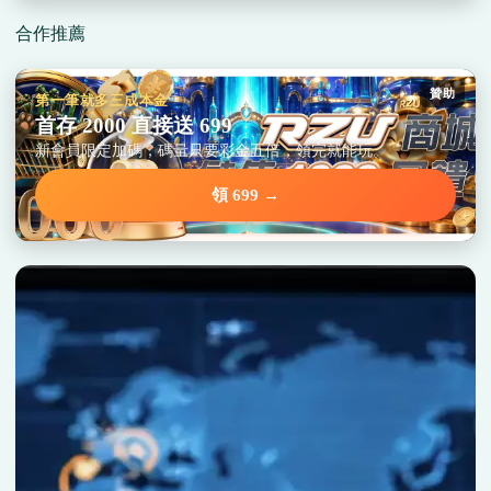
合作推薦
贊助
第一筆就多三成本金
首存 2000 直接送 699
新會員限定加碼，碼量只要彩金五倍，領完就能玩。
領 699 →