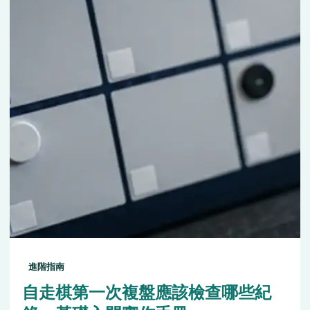
進階指南
自走棋第一次複盤應該檢查哪些紀