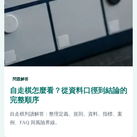
問題解答
自走棋怎麼看？從資料口徑到結論的
完整順序
自走棋判讀解答：整理定義、規則、資料、指標、案
例、FAQ 與風險界線。