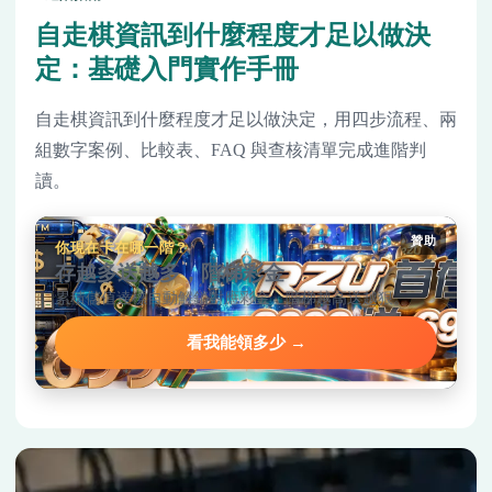
自走棋資訊到什麼程度才足以做決
定：基礎入門實作手冊
自走棋資訊到什麼程度才足以做決定，用四步流程、兩
組數字案例、比較表、FAQ 與查核清單完成進階判
讀。
贊助
你現在卡在哪一階？
存越多送越多，階梯彩金
累積儲值達標自動解鎖對應彩金，階梯越高送越狠。
看我能領多少 →