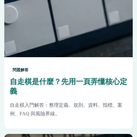
問題解答
自走棋是什麼？先用一頁弄懂核心定
義
自走棋入門解答：整理定義、規則、資料、指標、案
例、FAQ 與風險界線。