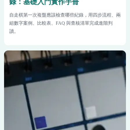
錄：基礎入門實作手冊
自走棋第一次複盤應該檢查哪些紀錄，用四步流程、兩
組數字案例、比較表、FAQ 與查核清單完成進階判
讀。