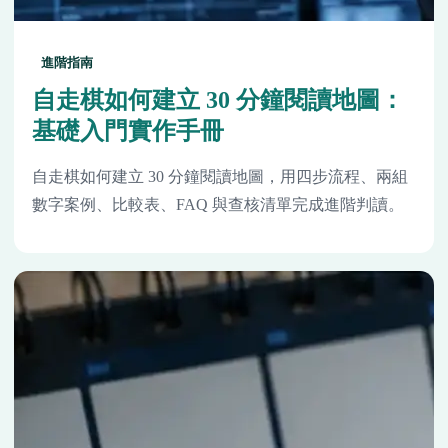
進階指南
自走棋如何建立 30 分鐘閱讀地圖：
基礎入門實作手冊
自走棋如何建立 30 分鐘閱讀地圖，用四步流程、兩組
數字案例、比較表、FAQ 與查核清單完成進階判讀。