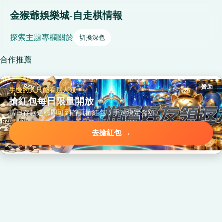
金猴爺娛樂城-自走棋情報
探索
主題
專欄
關於
切換深色
合作推薦
贊助
手慢的人只能看別人領
搶紅包每日限量開放
當日存款達標即可到首頁搶紅包，手速決定金額。
去搶紅包 →