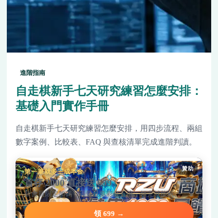
進階指南
自走棋新手七天研究練習怎麼安排：
基礎入門實作手冊
自走棋新手七天研究練習怎麼安排，用四步流程、兩組
數字案例、比較表、FAQ 與查核清單完成進階判讀。
贊助
第一筆就多三成本金
首存 2000 直接送 699
新會員限定加碼，碼量只要彩金五倍，領完就能玩。
領 699 →