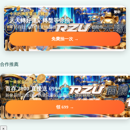
贊助
今天的轉盤還沒人轉走
天天轉好運，轉盤等你抽
單筆存款 3000 就送轉盤機會，最高 2888 每天都能中。
免費抽一次 →
合作推薦
贊助
第一筆就多三成本金
首存 2000 直接送 699
新會員限定加碼，碼量只要彩金五倍，領完就能玩。
領 699 →
×