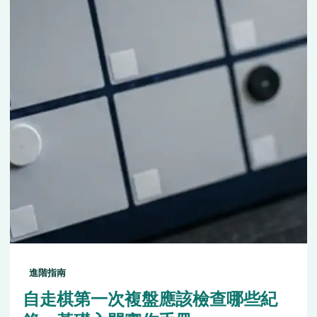
進階指南
自走棋第一次複盤應該檢查哪些紀