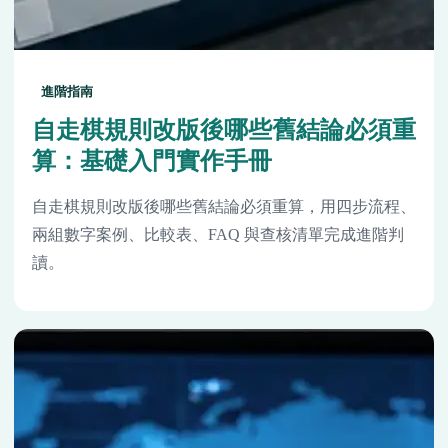
進階指南
自走棋規則改版後哪些舊結論必須重
算：基礎入門實作手冊
自走棋規則改版後哪些舊結論必須重算，用四步流程、
兩組數字案例、比較表、FAQ 與查核清單完成進階判
讀。