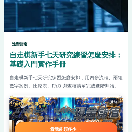
進階指南
自走棋新手七天研究練習怎麼安排：
基礎入門實作手冊
自走棋新手七天研究練習怎麼安排，用四步流程、兩組
數字案例、比較表、FAQ 與查核清單完成進階判讀。
贊助
你現在卡在哪一階？
存越多送越多，階梯彩金
累積儲值達標自動解鎖對應彩金，階梯越高送越狠。
看我能領多少 →