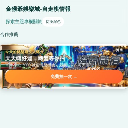
金猴爺娛樂城-自走棋情報
探索
主題
專欄
關於
切換深色
合作推薦
贊助
今天的轉盤還沒人轉走
天天轉好運，轉盤等你抽
單筆存款 3000 就送轉盤機會，最高 2888 每天都能中。
免費抽一次 →