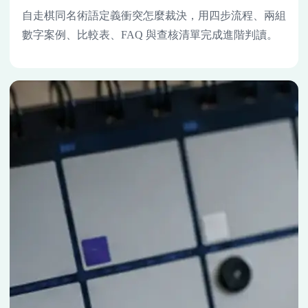
自走棋同名術語定義衝突怎麼裁決，用四步流程、兩組
數字案例、比較表、FAQ 與查核清單完成進階判讀。