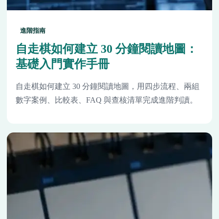
進階指南
自走棋如何建立 30 分鐘閱讀地圖：
基礎入門實作手冊
自走棋如何建立 30 分鐘閱讀地圖，用四步流程、兩組
數字案例、比較表、FAQ 與查核清單完成進階判讀。