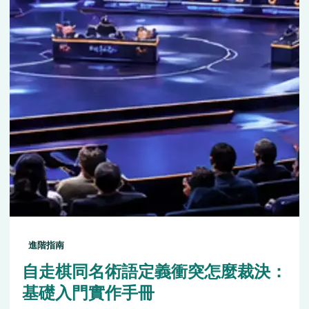
進階指南
自走棋同名術語定義衝突怎麼裁決：
基礎入門實作手冊