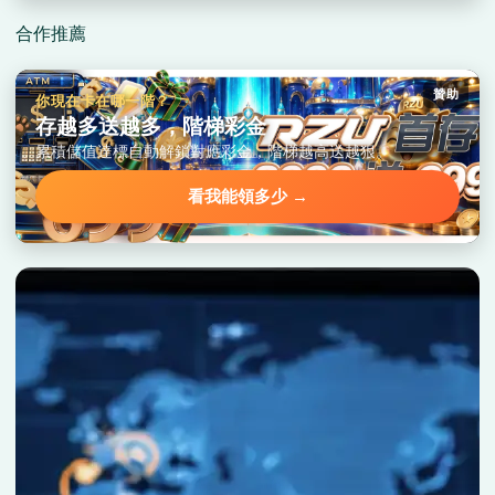
合作推薦
贊助
你現在卡在哪一階？
存越多送越多，階梯彩金
累積儲值達標自動解鎖對應彩金，階梯越高送越狠。
看我能領多少 →