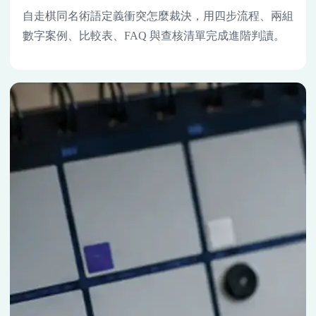
自走棋同名術語定義衝突怎麼裁決，用四步流程、兩組
數字案例、比較表、FAQ 與查核清單完成進階判讀。