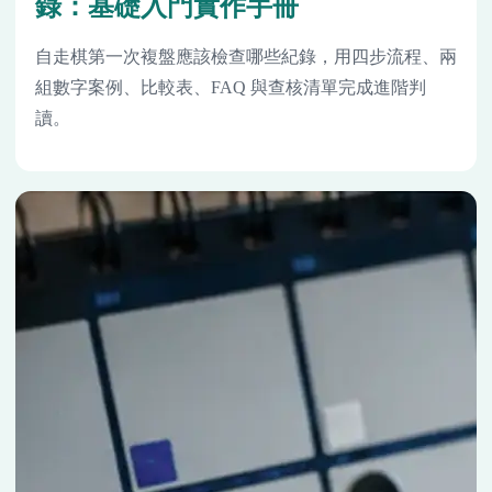
錄：基礎入門實作手冊
自走棋第一次複盤應該檢查哪些紀錄，用四步流程、兩
組數字案例、比較表、FAQ 與查核清單完成進階判
讀。