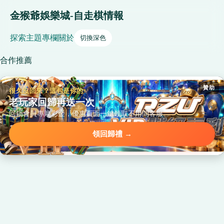
金猴爺娛樂城-自走棋情報
探索
主題
專欄
關於
切換深色
合作推薦
贊助
很久沒回來？這包是你的
老玩家回歸再送一次
回鍋會員專屬彩金，優惠頁面一鍵領取不用問客服。
領回歸禮 →