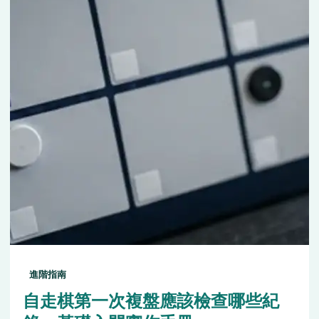
進階指南
自走棋第一次複盤應該檢查哪些紀