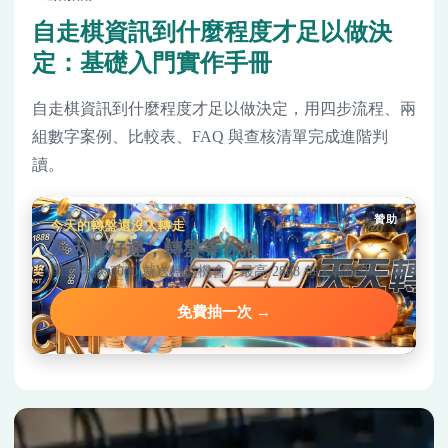
自走棋資訊到什麼程度才足以做決
定：基礎入門實作手冊
自走棋資訊到什麼程度才足以做決定，用四步流程、兩
組數字案例、比較表、FAQ 與查核清單完成進階判
讀。
贊助
今天的轉盤還沒人轉走
天天轉好運，轉盤等你抽
單筆存款 3000 就送轉盤機會，最高 2888 每天都能中。
免費抽一次 →