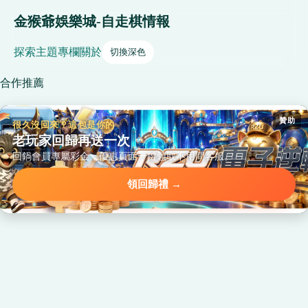
金猴爺娛樂城-自走棋情報
探索
主題
專欄
關於
切換深色
合作推薦
贊助
很久沒回來？這包是你的
老玩家回歸再送一次
回鍋會員專屬彩金，優惠頁面一鍵領取不用問客服。
領回歸禮 →