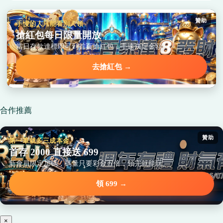
贊助
手慢的人只能看別人領
搶紅包每日限量開放
當日存款達標即可到首頁搶紅包，手速決定金額。
去搶紅包 →
合作推薦
贊助
第一筆就多三成本金
首存 2000 直接送 699
新會員限定加碼，碼量只要彩金五倍，領完就能玩。
領 699 →
×