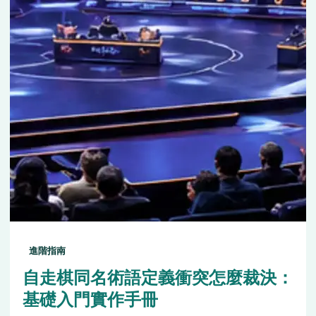
進階指南
自走棋同名術語定義衝突怎麼裁決：
基礎入門實作手冊