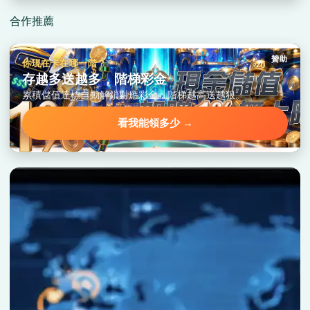
合作推薦
贊助
你現在卡在哪一階？
存越多送越多，階梯彩金
累積儲值達標自動解鎖對應彩金，階梯越高送越狠。
看我能領多少 →