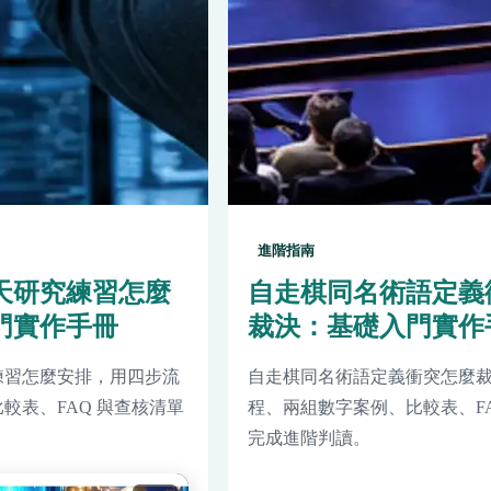
進階指南
天研究練習怎麼
自走棋同名術語定義
門實作手冊
裁決：基礎入門實作
練習怎麼安排，用四步流
自走棋同名術語定義衝突怎麼
較表、FAQ 與查核清單
程、兩組數字案例、比較表、FA
完成進階判讀。