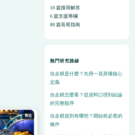
18 篇搜尋解答
6 篇支援專欄
88 篇長尾指南
熱門研究路線
自走棋是什麼？先用一頁弄懂核心
定義
自走棋怎麼看？從資料口徑到結論
的完整順序
自走棋規則有哪些？開始前必查的
贊助
條件