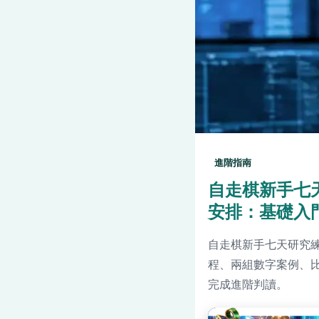
進階指南
自走棋新手七
安排：基礎入
自走棋新手七天研究
程、兩組數字案例、比
完成進階判讀。