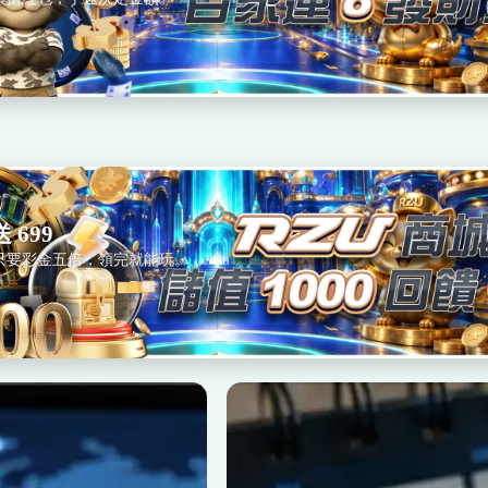
 699
只要彩金五倍，領完就能玩。