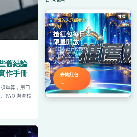
贊助
手慢的人只能看別
人領
搶紅包每日
限量開放
當日存款達標即可
到首頁搶紅包，手
速決定金額。
些舊結論
實作手冊
去搶紅包
→
必須重算，用四
FAQ 與查核