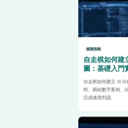
進階指南
自走棋如何建立
圖：基礎入門
自走棋如何建立 30 
程、兩組數字案例、比
完成進階判讀。