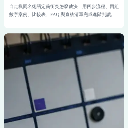
自走棋同名術語定義衝突怎麼裁決，用四步流程、兩組
數字案例、比較表、FAQ 與查核清單完成進階判讀。