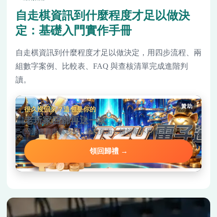
自走棋資訊到什麼程度才足以做決
定：基礎入門實作手冊
自走棋資訊到什麼程度才足以做決定，用四步流程、兩
組數字案例、比較表、FAQ 與查核清單完成進階判
讀。
贊助
很久沒回來？這包是你的
老玩家回歸再送一次
回鍋會員專屬彩金，優惠頁面一鍵領取不用問客服。
領回歸禮 →