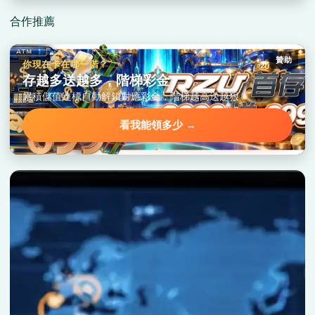
合作推薦
贊助
你現在卡在哪一階？
存越多送越多，階梯彩金
累積儲值達標自動解鎖對應彩金，階梯越高送越狠。
看我能領多少 →