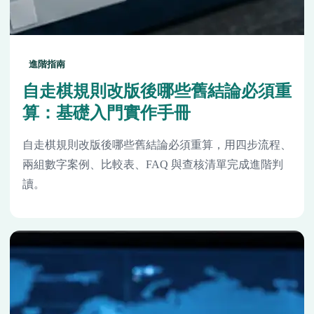
進階指南
自走棋規則改版後哪些舊結論必須重
算：基礎入門實作手冊
自走棋規則改版後哪些舊結論必須重算，用四步流程、
兩組數字案例、比較表、FAQ 與查核清單完成進階判
讀。