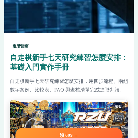
進階指南
自走棋新手七天研究練習怎麼安排：
基礎入門實作手冊
自走棋新手七天研究練習怎麼安排，用四步流程、兩組
數字案例、比較表、FAQ 與查核清單完成進階判讀。
贊助
第一筆就多三成本金
首存 2000 直接送 699
新會員限定加碼，碼量只要彩金五倍，領完就能玩。
領 699 →