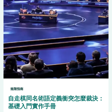
進階指南
自走棋同名術語定義衝突怎麼裁決：
基礎入門實作手冊