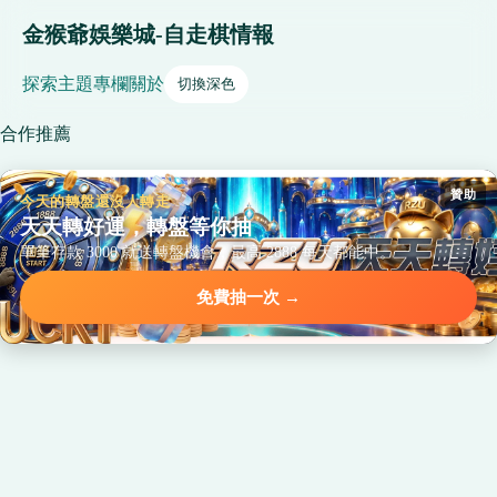
金猴爺娛樂城-自走棋情報
探索
主題
專欄
關於
切換深色
合作推薦
贊助
今天的轉盤還沒人轉走
天天轉好運，轉盤等你抽
單筆存款 3000 就送轉盤機會，最高 2888 每天都能中。
免費抽一次 →