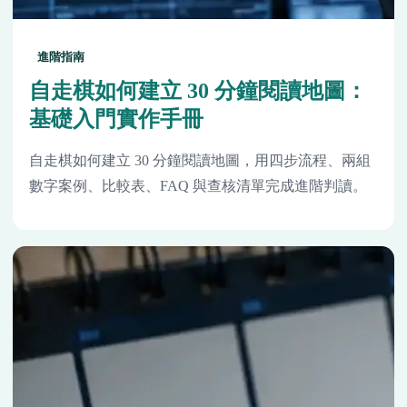
進階指南
自走棋如何建立 30 分鐘閱讀地圖：
基礎入門實作手冊
自走棋如何建立 30 分鐘閱讀地圖，用四步流程、兩組
數字案例、比較表、FAQ 與查核清單完成進階判讀。