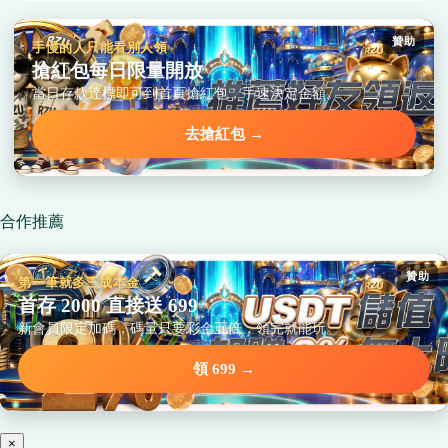
贊助
手慢的人只能看別人領
搶紅包每日限量開放
當日存款達標即可到首頁搶紅包，手速決定金額。
去搶紅包 →
合作推薦
贊助
第一筆就多三成本金
首存 2000 直接送 699
新會員限定加碼，碼量只要彩金五倍，領完就能玩。
領 699 →
×