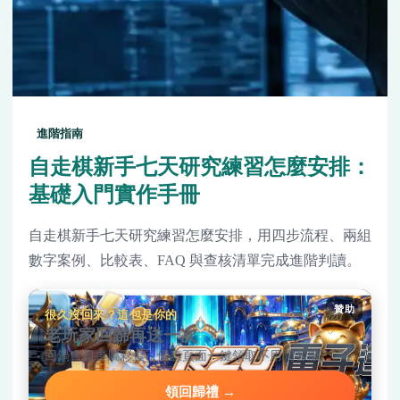
進階指南
自走棋新手七天研究練習怎麼安排：
基礎入門實作手冊
自走棋新手七天研究練習怎麼安排，用四步流程、兩組
數字案例、比較表、FAQ 與查核清單完成進階判讀。
贊助
很久沒回來？這包是你的
老玩家回歸再送一次
回鍋會員專屬彩金，優惠頁面一鍵領取不用問客服。
領回歸禮 →