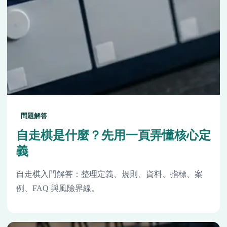
問題解答
自走棋是什麼？先用一頁弄懂核心定
義
自走棋入門解答：整理定義、規則、資料、指標、案
例、FAQ 與風險界線。