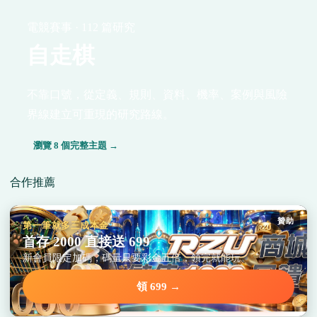
電競賽事 · 112 篇研究
自走棋
不靠口號，從定義、規則、資料、機率、案例與風險
界線建立可重現的研究路線。
瀏覽 8 個完整主題 →
合作推薦
贊助
第一筆就多三成本金
首存 2000 直接送 699
新會員限定加碼，碼量只要彩金五倍，領完就能玩。
領 699 →