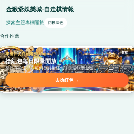
金猴爺娛樂城-自走棋情報
探索
主題
專欄
關於
切換深色
合作推薦
贊助
手慢的人只能看別人領
搶紅包每日限量開放
當日存款達標即可到首頁搶紅包，手速決定金額。
去搶紅包 →