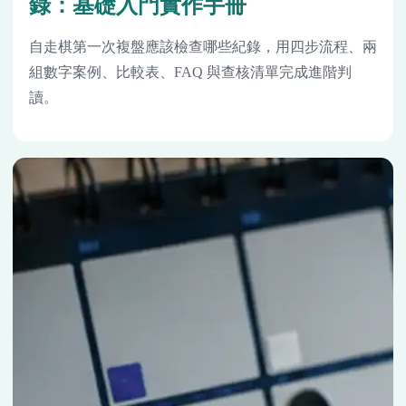
錄：基礎入門實作手冊
自走棋第一次複盤應該檢查哪些紀錄，用四步流程、兩
組數字案例、比較表、FAQ 與查核清單完成進階判
讀。