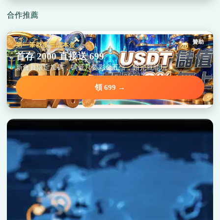
合作推薦
贊助
第一筆就多三成本金
首存 2000 直接送 699
新會員限定加碼，碼量只要彩金五倍，領完就能玩。
領 699 →