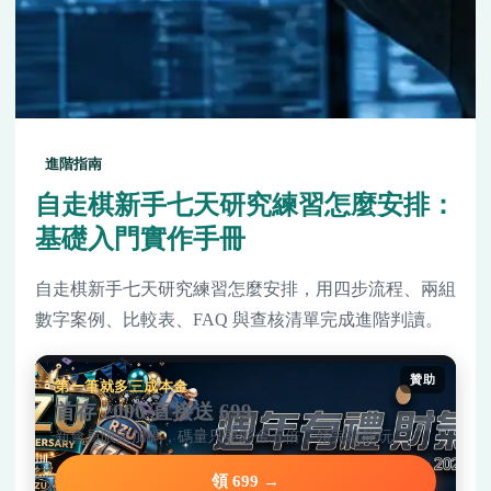
進階指南
自走棋新手七天研究練習怎麼安排：
基礎入門實作手冊
自走棋新手七天研究練習怎麼安排，用四步流程、兩組
數字案例、比較表、FAQ 與查核清單完成進階判讀。
贊助
第一筆就多三成本金
首存 2000 直接送 699
新會員限定加碼，碼量只要彩金五倍，領完就能玩。
領 699 →