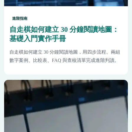
進階指南
自走棋如何建立 30 分鐘閱讀地圖：
基礎入門實作手冊
自走棋如何建立 30 分鐘閱讀地圖，用四步流程、兩組
數字案例、比較表、FAQ 與查核清單完成進階判讀。