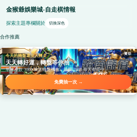
金猴爺娛樂城-自走棋情報
探索
主題
專欄
關於
切換深色
合作推薦
贊助
今天的轉盤還沒人轉走
天天轉好運，轉盤等你抽
單筆存款 3000 就送轉盤機會，最高 2888 每天都能中。
免費抽一次 →