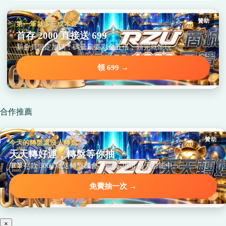
贊助
第一筆就多三成本金
首存 2000 直接送 699
新會員限定加碼，碼量只要彩金五倍，領完就能玩。
領 699 →
合作推薦
贊助
今天的轉盤還沒人轉走
天天轉好運，轉盤等你抽
單筆存款 3000 就送轉盤機會，最高 2888 每天都能中。
免費抽一次 →
×