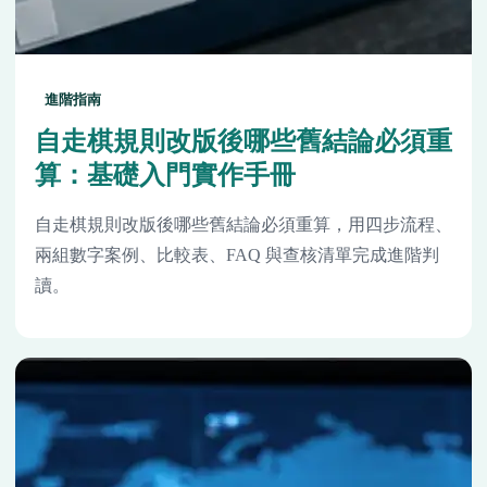
進階指南
自走棋規則改版後哪些舊結論必須重
算：基礎入門實作手冊
自走棋規則改版後哪些舊結論必須重算，用四步流程、
兩組數字案例、比較表、FAQ 與查核清單完成進階判
讀。