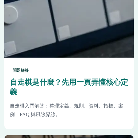
問題解答
自走棋是什麼？先用一頁弄懂核心定
義
自走棋入門解答：整理定義、規則、資料、指標、案
例、FAQ 與風險界線。