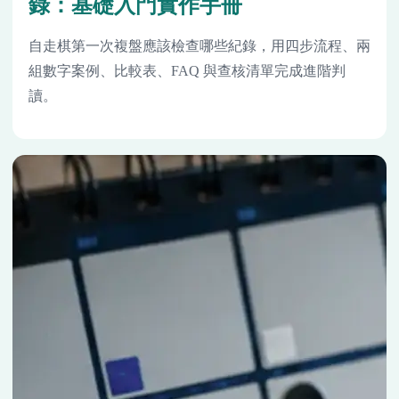
錄：基礎入門實作手冊
自走棋第一次複盤應該檢查哪些紀錄，用四步流程、兩
組數字案例、比較表、FAQ 與查核清單完成進階判
讀。