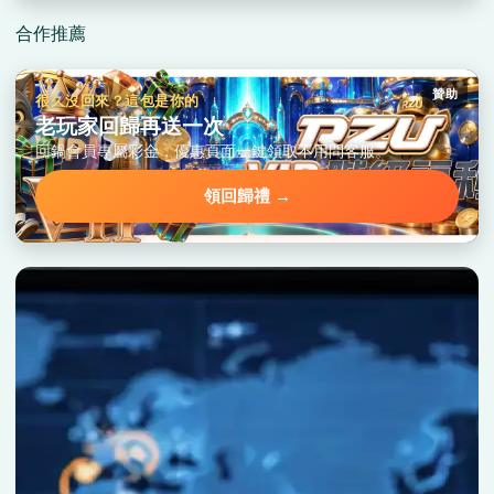
合作推薦
贊助
很久沒回來？這包是你的
老玩家回歸再送一次
回鍋會員專屬彩金，優惠頁面一鍵領取不用問客服。
領回歸禮 →