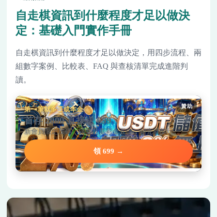
自走棋資訊到什麼程度才足以做決
定：基礎入門實作手冊
自走棋資訊到什麼程度才足以做決定，用四步流程、兩
組數字案例、比較表、FAQ 與查核清單完成進階判
讀。
贊助
第一筆就多三成本金
首存 2000 直接送 699
新會員限定加碼，碼量只要彩金五倍，領完就能玩。
領 699 →