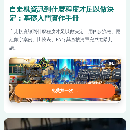
自走棋資訊到什麼程度才足以做決
定：基礎入門實作手冊
自走棋資訊到什麼程度才足以做決定，用四步流程、兩
組數字案例、比較表、FAQ 與查核清單完成進階判
讀。
贊助
今天的轉盤還沒人轉走
天天轉好運，轉盤等你抽
單筆存款 3000 就送轉盤機會，最高 2888 每天都能中。
免費抽一次 →