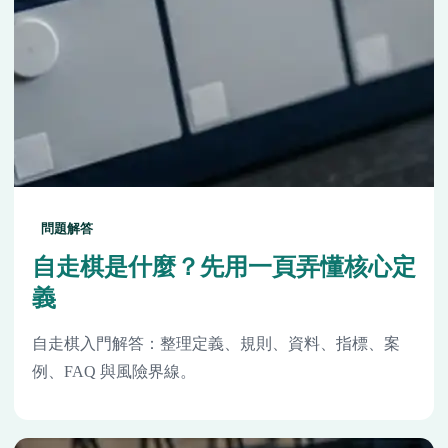
問題解答
自走棋是什麼？先用一頁弄懂核心定
義
自走棋入門解答：整理定義、規則、資料、指標、案
例、FAQ 與風險界線。