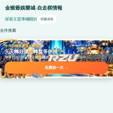
金猴爺娛樂城-自走棋情報
探索
主題
專欄
關於
切換深色
合作推薦
贊助
今天的轉盤還沒人轉走
天天轉好運，轉盤等你抽
單筆存款 3000 就送轉盤機會，最高 2888 每天都能中。
免費抽一次 →