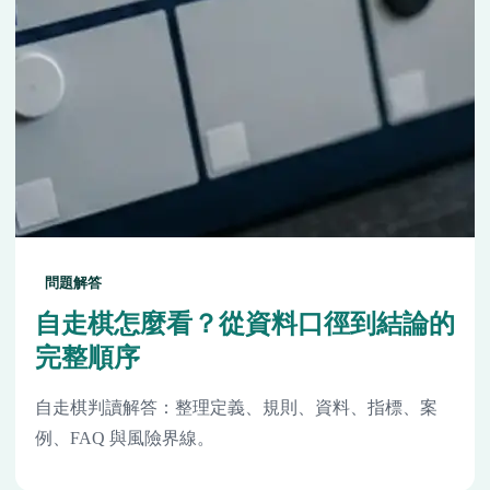
問題解答
自走棋怎麼看？從資料口徑到結論的
完整順序
自走棋判讀解答：整理定義、規則、資料、指標、案
例、FAQ 與風險界線。