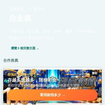
電競賽事 · 112 篇研究
自走棋
不靠口號，從定義、規則、資料、機率、案例與風險
界線建立可重現的研究路線。
瀏覽 8 個完整主題 →
合作推薦
贊助
你現在卡在哪一階？
存越多送越多，階梯彩金
累積儲值達標自動解鎖對應彩金，階梯越高送越狠。
看我能領多少 →