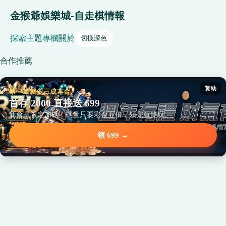
金猴爺娛樂城-自走棋情報
探索
主題
專欄
關於
切換深色
合作推薦
贊助
第一筆就多三成本金
首存 2000 直接送 699
新會員限定加碼，碼量只要彩金五倍，領完就能玩。
領 699 →