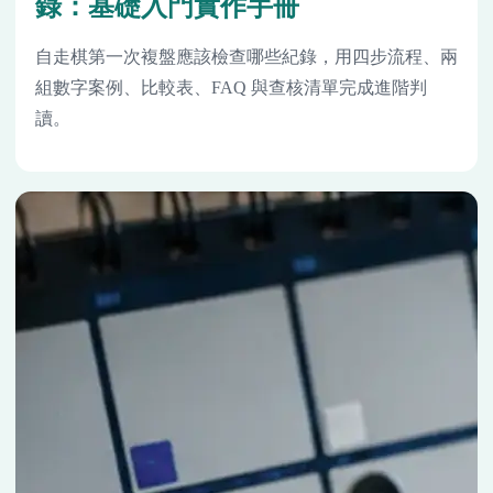
錄：基礎入門實作手冊
自走棋第一次複盤應該檢查哪些紀錄，用四步流程、兩
組數字案例、比較表、FAQ 與查核清單完成進階判
讀。