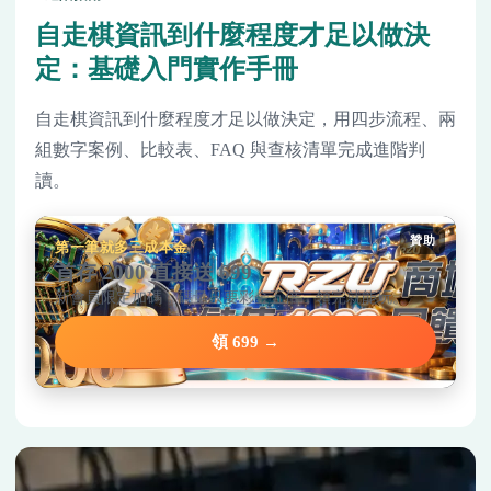
自走棋資訊到什麼程度才足以做決
定：基礎入門實作手冊
自走棋資訊到什麼程度才足以做決定，用四步流程、兩
組數字案例、比較表、FAQ 與查核清單完成進階判
讀。
贊助
第一筆就多三成本金
首存 2000 直接送 699
新會員限定加碼，碼量只要彩金五倍，領完就能玩。
領 699 →