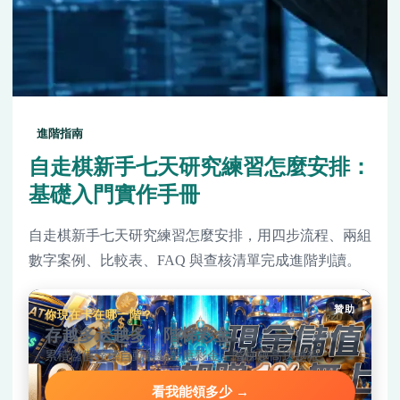
進階指南
自走棋新手七天研究練習怎麼安排：
基礎入門實作手冊
自走棋新手七天研究練習怎麼安排，用四步流程、兩組
數字案例、比較表、FAQ 與查核清單完成進階判讀。
贊助
你現在卡在哪一階？
存越多送越多，階梯彩金
累積儲值達標自動解鎖對應彩金，階梯越高送越狠。
看我能領多少 →