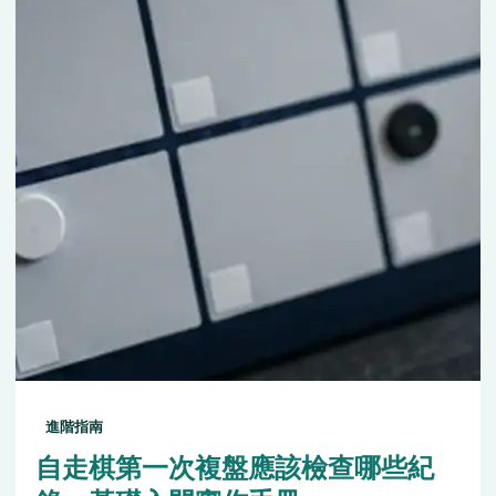
進階指南
自走棋第一次複盤應該檢查哪些紀