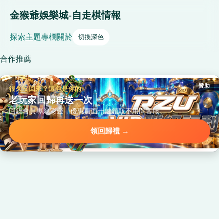
金猴爺娛樂城-自走棋情報
探索
主題
專欄
關於
切換深色
合作推薦
贊助
很久沒回來？這包是你的
老玩家回歸再送一次
回鍋會員專屬彩金，優惠頁面一鍵領取不用問客服。
領回歸禮 →