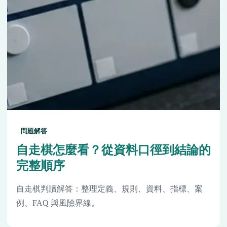
問題解答
自走棋怎麼看？從資料口徑到結論的
完整順序
自走棋判讀解答：整理定義、規則、資料、指標、案
例、FAQ 與風險界線。