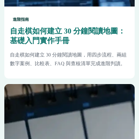
進階指南
自走棋如何建立 30 分鐘閱讀地圖：
基礎入門實作手冊
自走棋如何建立 30 分鐘閱讀地圖，用四步流程、兩組
數字案例、比較表、FAQ 與查核清單完成進階判讀。