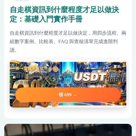
自走棋資訊到什麼程度才足以做決
定：基礎入門實作手冊
自走棋資訊到什麼程度才足以做決定，用四步流程、兩
組數字案例、比較表、FAQ 與查核清單完成進階判
讀。
贊助
第一筆就多三成本金
首存 2000 直接送 699
新會員限定加碼，碼量只要彩金五倍，領完就能玩。
領 699 →