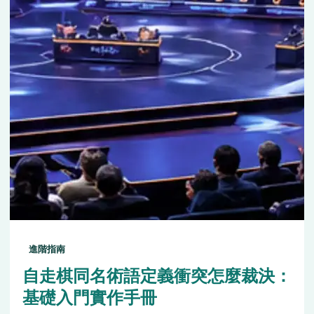
進階指南
自走棋同名術語定義衝突怎麼裁決：
基礎入門實作手冊