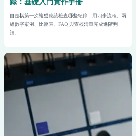
錄：基礎入門實作手冊
自走棋第一次複盤應該檢查哪些紀錄，用四步流程、兩
組數字案例、比較表、FAQ 與查核清單完成進階判
讀。