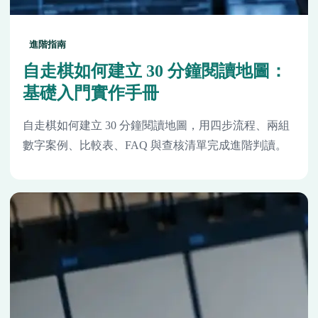
進階指南
自走棋如何建立 30 分鐘閱讀地圖：
基礎入門實作手冊
自走棋如何建立 30 分鐘閱讀地圖，用四步流程、兩組
數字案例、比較表、FAQ 與查核清單完成進階判讀。