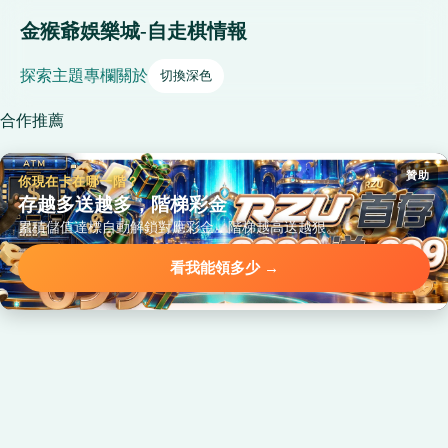
金猴爺娛樂城-自走棋情報
探索
主題
專欄
關於
切換深色
合作推薦
贊助
你現在卡在哪一階？
存越多送越多，階梯彩金
累積儲值達標自動解鎖對應彩金，階梯越高送越狠。
看我能領多少 →