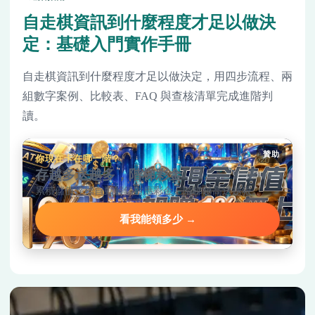
自走棋資訊到什麼程度才足以做決
定：基礎入門實作手冊
自走棋資訊到什麼程度才足以做決定，用四步流程、兩
組數字案例、比較表、FAQ 與查核清單完成進階判
讀。
贊助
你現在卡在哪一階？
存越多送越多，階梯彩金
累積儲值達標自動解鎖對應彩金，階梯越高送越狠。
看我能領多少 →