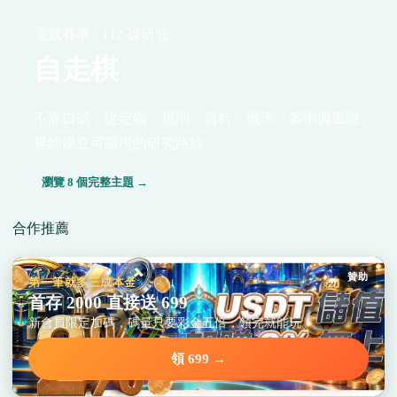
電競賽事 · 112 篇研究
自走棋
不靠口號，從定義、規則、資料、機率、案例與風險
界線建立可重現的研究路線。
瀏覽 8 個完整主題 →
合作推薦
贊助
第一筆就多三成本金
首存 2000 直接送 699
新會員限定加碼，碼量只要彩金五倍，領完就能玩。
領 699 →