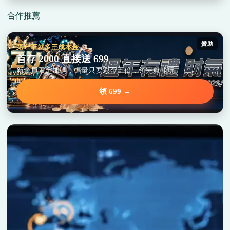
合作推薦
贊助
第一筆就多三成本金
首存 2000 直接送 699
新會員限定加碼，碼量只要彩金五倍，領完就能玩。
領 699 →