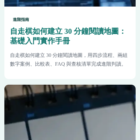
進階指南
自走棋如何建立 30 分鐘閱讀地圖：
基礎入門實作手冊
自走棋如何建立 30 分鐘閱讀地圖，用四步流程、兩組
數字案例、比較表、FAQ 與查核清單完成進階判讀。