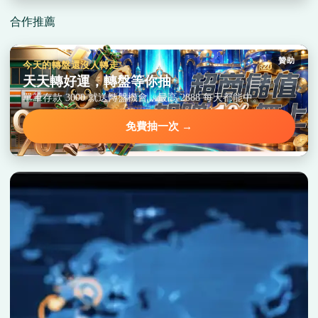
合作推薦
贊助
今天的轉盤還沒人轉走
天天轉好運，轉盤等你抽
單筆存款 3000 就送轉盤機會，最高 2888 每天都能中。
免費抽一次 →