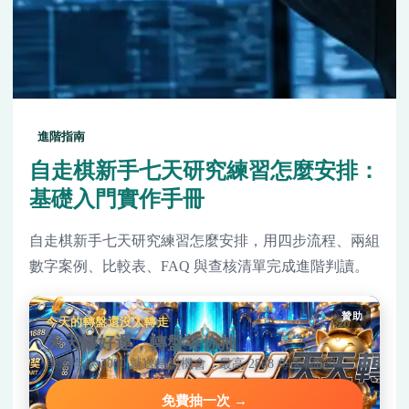
進階指南
自走棋新手七天研究練習怎麼安排：
基礎入門實作手冊
自走棋新手七天研究練習怎麼安排，用四步流程、兩組
數字案例、比較表、FAQ 與查核清單完成進階判讀。
贊助
今天的轉盤還沒人轉走
天天轉好運，轉盤等你抽
單筆存款 3000 就送轉盤機會，最高 2888 每天都能中。
免費抽一次 →