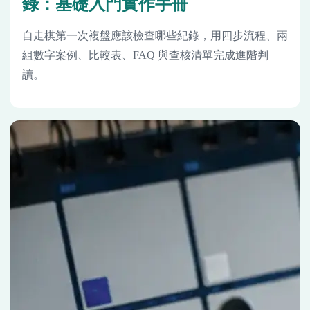
錄：基礎入門實作手冊
自走棋第一次複盤應該檢查哪些紀錄，用四步流程、兩
組數字案例、比較表、FAQ 與查核清單完成進階判
讀。