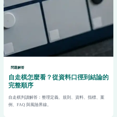
問題解答
自走棋怎麼看？從資料口徑到結論的
完整順序
自走棋判讀解答：整理定義、規則、資料、指標、案
例、FAQ 與風險界線。