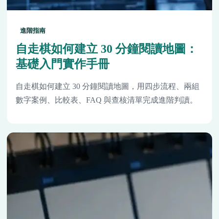
進階指南
自走棋如何建立 30 分鐘閱讀地圖：
基礎入門實作手冊
自走棋如何建立 30 分鐘閱讀地圖，用四步流程、兩組
數字案例、比較表、FAQ 與查核清單完成進階判讀。