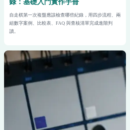
錄：基礎入門實作手冊
自走棋第一次複盤應該檢查哪些紀錄，用四步流程、兩
組數字案例、比較表、FAQ 與查核清單完成進階判
讀。