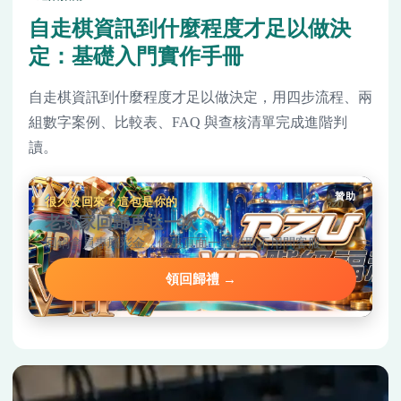
自走棋資訊到什麼程度才足以做決
定：基礎入門實作手冊
自走棋資訊到什麼程度才足以做決定，用四步流程、兩
組數字案例、比較表、FAQ 與查核清單完成進階判
讀。
贊助
很久沒回來？這包是你的
老玩家回歸再送一次
回鍋會員專屬彩金，優惠頁面一鍵領取不用問客服。
領回歸禮 →