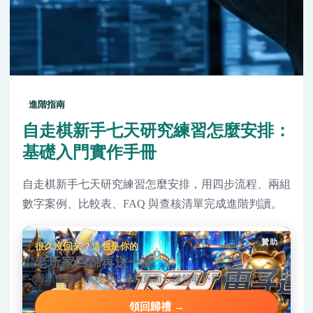
進階指南
自走棋新手七天研究練習怎麼安排：
基礎入門實作手冊
自走棋新手七天研究練習怎麼安排，用四步流程、兩組
數字案例、比較表、FAQ 與查核清單完成進階判讀。
贊助
很久沒回來？這包是你的
老玩家回歸再送一次
回鍋會員專屬彩金，優惠頁面一鍵領取不用問客服。
領回歸禮 →