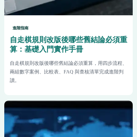
進階指南
自走棋規則改版後哪些舊結論必須重
算：基礎入門實作手冊
自走棋規則改版後哪些舊結論必須重算，用四步流程、
兩組數字案例、比較表、FAQ 與查核清單完成進階判
讀。