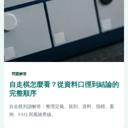
問題解答
自走棋怎麼看？從資料口徑到結論的
完整順序
自走棋判讀解答：整理定義、規則、資料、指標、案
例、FAQ 與風險界線。