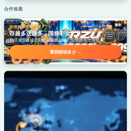
合作推薦
贊助
你現在卡在哪一階？
存越多送越多，階梯彩金
累積儲值達標自動解鎖對應彩金，階梯越高送越狠。
看我能領多少 →