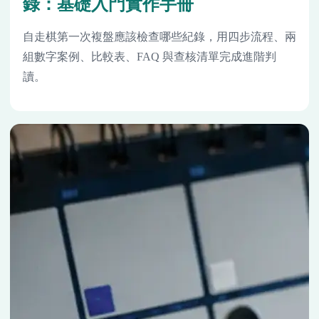
錄：基礎入門實作手冊
自走棋第一次複盤應該檢查哪些紀錄，用四步流程、兩
組數字案例、比較表、FAQ 與查核清單完成進階判
讀。