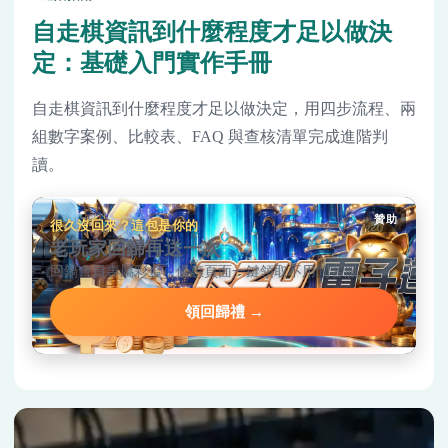
自走棋資訊到什麼程度才足以做決
定：基礎入門實作手冊
自走棋資訊到什麼程度才足以做決定，用四步流程、兩
組數字案例、比較表、FAQ 與查核清單完成進階判
讀。
贊助
很久沒回來？這包是你的
老玩家回歸再送一次
回鍋會員專屬彩金，優惠頁面一鍵領取不用問客服。
領回歸禮 →