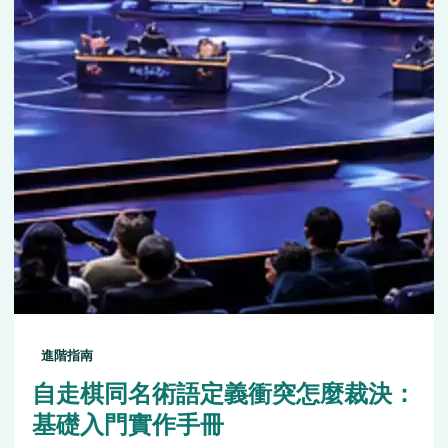
進階指南
自走棋同名術語定義衝突怎麼裁決：
基礎入門實作手冊