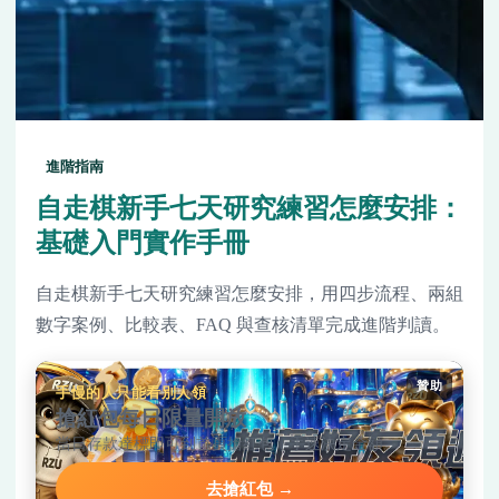
進階指南
自走棋新手七天研究練習怎麼安排：
基礎入門實作手冊
自走棋新手七天研究練習怎麼安排，用四步流程、兩組
數字案例、比較表、FAQ 與查核清單完成進階判讀。
贊助
手慢的人只能看別人領
搶紅包每日限量開放
當日存款達標即可到首頁搶紅包，手速決定金額。
去搶紅包 →