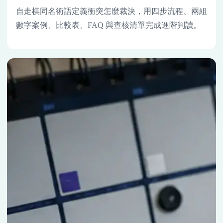
自走棋同名術語定義衝突怎麼裁決，用四步流程、兩組
數字案例、比較表、FAQ 與查核清單完成進階判讀。