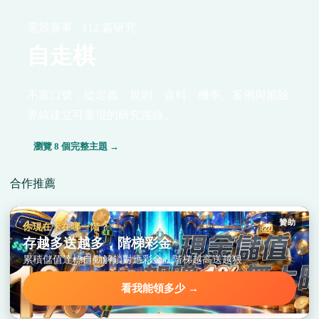
電競賽事 · 112 篇研究
自走棋
不靠口號，從定義、規則、資料、機率、案例與風險
界線建立可重現的研究路線。
瀏覽 8 個完整主題 →
合作推薦
贊助
你現在卡在哪一階？
存越多送越多，階梯彩金
累積儲值達標自動解鎖對應彩金，階梯越高送越狠。
看我能領多少 →