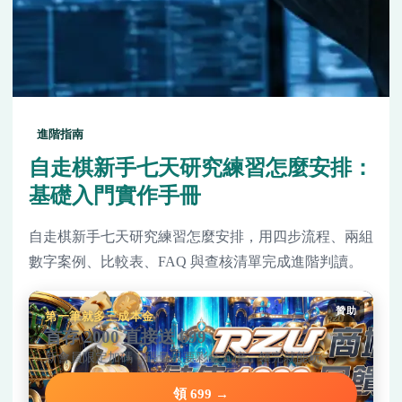
進階指南
自走棋新手七天研究練習怎麼安排：
基礎入門實作手冊
自走棋新手七天研究練習怎麼安排，用四步流程、兩組
數字案例、比較表、FAQ 與查核清單完成進階判讀。
贊助
第一筆就多三成本金
首存 2000 直接送 699
新會員限定加碼，碼量只要彩金五倍，領完就能玩。
領 699 →