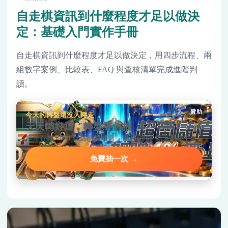
自走棋資訊到什麼程度才足以做決
定：基礎入門實作手冊
自走棋資訊到什麼程度才足以做決定，用四步流程、兩
組數字案例、比較表、FAQ 與查核清單完成進階判
讀。
贊助
今天的轉盤還沒人轉走
天天轉好運，轉盤等你抽
單筆存款 3000 就送轉盤機會，最高 2888 每天都能中。
免費抽一次 →