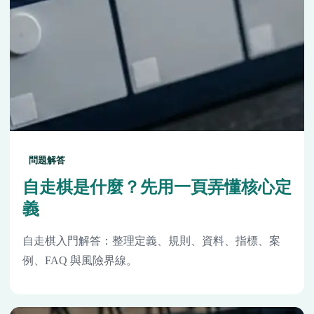
問題解答
自走棋是什麼？先用一頁弄懂核心定
義
自走棋入門解答：整理定義、規則、資料、指標、案
例、FAQ 與風險界線。