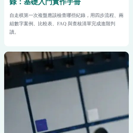
錄：基礎入門實作手冊
自走棋第一次複盤應該檢查哪些紀錄，用四步流程、兩
組數字案例、比較表、FAQ 與查核清單完成進階判
讀。