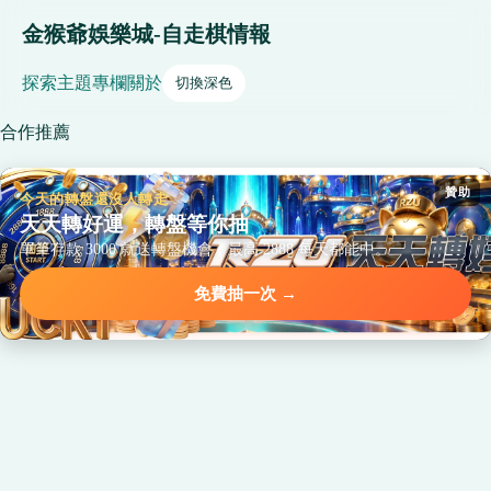
金猴爺娛樂城-自走棋情報
探索
主題
專欄
關於
切換深色
合作推薦
贊助
今天的轉盤還沒人轉走
天天轉好運，轉盤等你抽
單筆存款 3000 就送轉盤機會，最高 2888 每天都能中。
免費抽一次 →