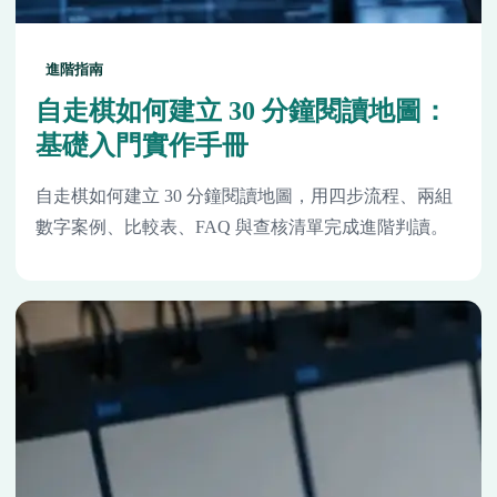
進階指南
自走棋如何建立 30 分鐘閱讀地圖：
基礎入門實作手冊
自走棋如何建立 30 分鐘閱讀地圖，用四步流程、兩組
數字案例、比較表、FAQ 與查核清單完成進階判讀。