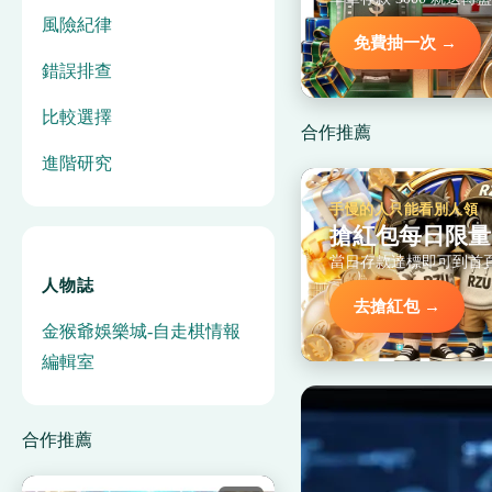
風險紀律
免費抽一次 →
錯誤排查
比較選擇
合作推薦
進階研究
手慢的人只能看別人領
搶紅包每日限量
當日存款達標即可到首
人物誌
去搶紅包 →
金猴爺娛樂城-自走棋情報
編輯室
合作推薦