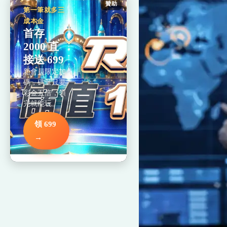
贊助
第一筆就多三
成本金
首存
2000 直
接送 699
新會員限定加
碼，碼量只要
彩金五倍，領
完就能玩。
領 699
→