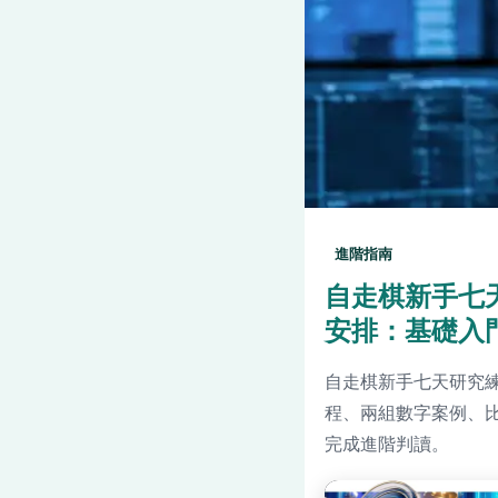
進階指南
自走棋新手七
安排：基礎入
自走棋新手七天研究
程、兩組數字案例、比
完成進階判讀。