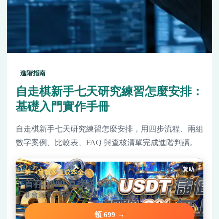
進階指南
自走棋新手七天研究練習怎麼安排：
基礎入門實作手冊
自走棋新手七天研究練習怎麼安排，用四步流程、兩組
數字案例、比較表、FAQ 與查核清單完成進階判讀。
贊助
第一筆就多三成本金
首存 2000 直接送 699
新會員限定加碼，碼量只要彩金五倍，領完就能玩。
領 699 →