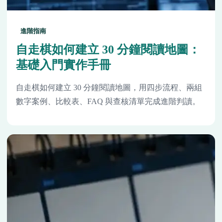
進階指南
自走棋如何建立 30 分鐘閱讀地圖：
基礎入門實作手冊
自走棋如何建立 30 分鐘閱讀地圖，用四步流程、兩組
數字案例、比較表、FAQ 與查核清單完成進階判讀。