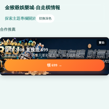
金猴爺娛樂城-自走棋情報
探索
主題
專欄
關於
切換深色
合作推薦
贊助
第一筆就多三成本金
首存 2000 直接送 699
新會員限定加碼，碼量只要彩金五倍，領完就能玩。
領 699 →