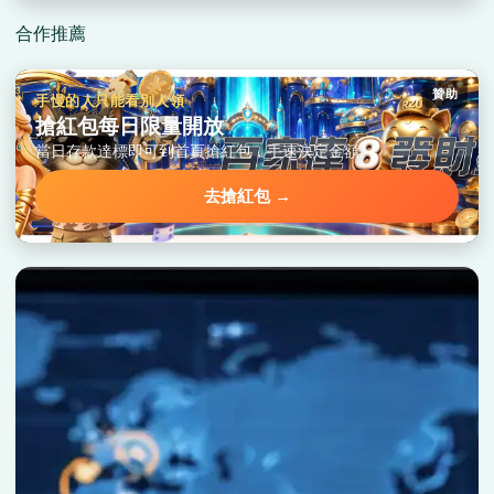
合作推薦
贊助
手慢的人只能看別人領
搶紅包每日限量開放
當日存款達標即可到首頁搶紅包，手速決定金額。
去搶紅包 →