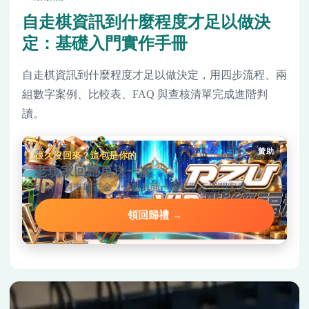
自走棋資訊到什麼程度才足以做決
定：基礎入門實作手冊
自走棋資訊到什麼程度才足以做決定，用四步流程、兩
組數字案例、比較表、FAQ 與查核清單完成進階判
讀。
贊助
很久沒回來？這包是你的
老玩家回歸再送一次
回鍋會員專屬彩金，優惠頁面一鍵領取不用問客服。
領回歸禮 →