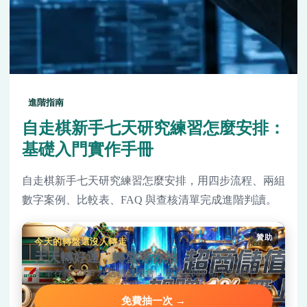
進階指南
自走棋新手七天研究練習怎麼安排：
基礎入門實作手冊
自走棋新手七天研究練習怎麼安排，用四步流程、兩組
數字案例、比較表、FAQ 與查核清單完成進階判讀。
贊助
今天的轉盤還沒人轉走
天天轉好運，轉盤等你抽
單筆存款 3000 就送轉盤機會，最高 2888 每天都能中。
免費抽一次 →