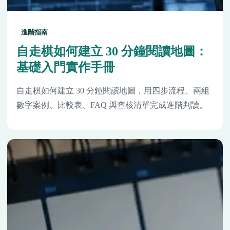
進階指南
自走棋如何建立 30 分鐘閱讀地圖：
基礎入門實作手冊
自走棋如何建立 30 分鐘閱讀地圖，用四步流程、兩組
數字案例、比較表、FAQ 與查核清單完成進階判讀。