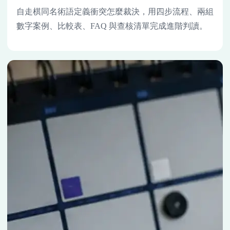
自走棋同名術語定義衝突怎麼裁決，用四步流程、兩組
數字案例、比較表、FAQ 與查核清單完成進階判讀。