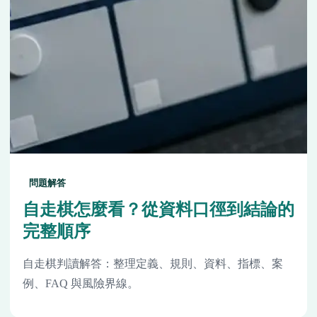
問題解答
自走棋怎麼看？從資料口徑到結論的
完整順序
自走棋判讀解答：整理定義、規則、資料、指標、案
例、FAQ 與風險界線。