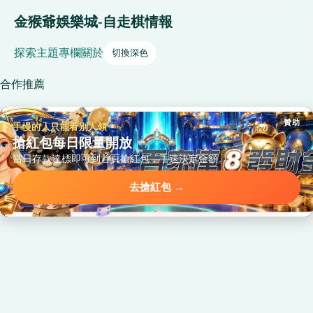
金猴爺娛樂城-自走棋情報
探索
主題
專欄
關於
切換深色
合作推薦
贊助
手慢的人只能看別人領
搶紅包每日限量開放
當日存款達標即可到首頁搶紅包，手速決定金額。
去搶紅包 →