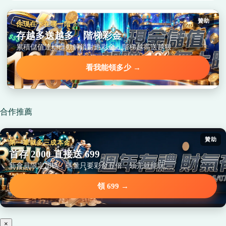
贊助
你現在卡在哪一階？
存越多送越多，階梯彩金
累積儲值達標自動解鎖對應彩金，階梯越高送越狠。
看我能領多少 →
合作推薦
贊助
第一筆就多三成本金
首存 2000 直接送 699
新會員限定加碼，碼量只要彩金五倍，領完就能玩。
領 699 →
×