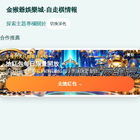
金猴爺娛樂城-自走棋情報
探索
主題
專欄
關於
切換深色
合作推薦
贊助
手慢的人只能看別人領
搶紅包每日限量開放
當日存款達標即可到首頁搶紅包，手速決定金額。
去搶紅包 →