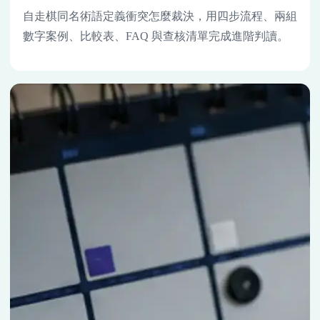
自走棋同名術語定義衝突怎麼裁決，用四步流程、兩組
數字案例、比較表、FAQ 與查核清單完成進階判讀。