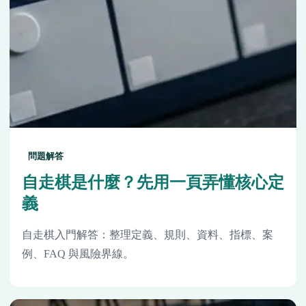
問題解答
自走棋是什麼？先用一頁弄懂核心定
義
自走棋入門解答：整理定義、規則、資料、指標、案
例、FAQ 與風險界線。