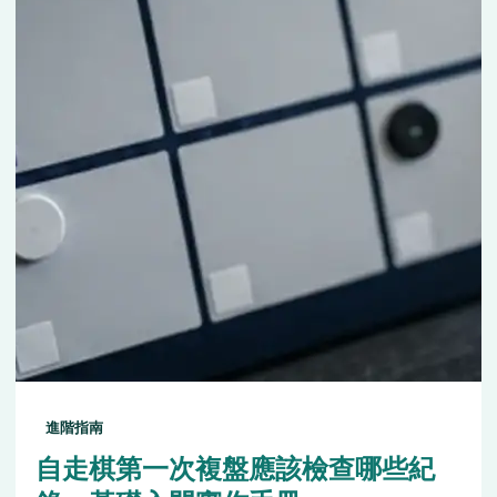
進階指南
自走棋第一次複盤應該檢查哪些紀