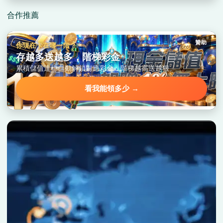
合作推薦
贊助
你現在卡在哪一階？
存越多送越多，階梯彩金
累積儲值達標自動解鎖對應彩金，階梯越高送越狠。
看我能領多少 →