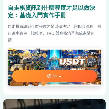
自走棋資訊到什麼程度才足以做決
定：基礎入門實作手冊
自走棋資訊到什麼程度才足以做決定，用四步流程、兩
組數字案例、比較表、FAQ 與查核清單完成進階判
讀。
贊助
第一筆就多三成本金
首存 2000 直接送 699
新會員限定加碼，碼量只要彩金五倍，領完就能玩。
領 699 →