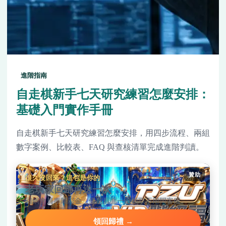
進階指南
自走棋新手七天研究練習怎麼安排：
基礎入門實作手冊
自走棋新手七天研究練習怎麼安排，用四步流程、兩組
數字案例、比較表、FAQ 與查核清單完成進階判讀。
贊助
很久沒回來？這包是你的
老玩家回歸再送一次
回鍋會員專屬彩金，優惠頁面一鍵領取不用問客服。
領回歸禮 →