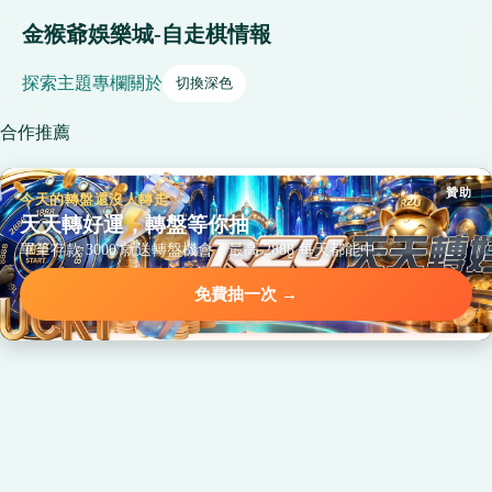
金猴爺娛樂城-自走棋情報
探索
主題
專欄
關於
切換深色
合作推薦
贊助
今天的轉盤還沒人轉走
天天轉好運，轉盤等你抽
單筆存款 3000 就送轉盤機會，最高 2888 每天都能中。
免費抽一次 →