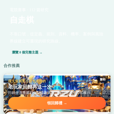
電競賽事 · 112 篇研究
自走棋
不靠口號，從定義、規則、資料、機率、案例與風險
界線建立可重現的研究路線。
瀏覽 8 個完整主題 →
合作推薦
贊助
很久沒回來？這包是你的
老玩家回歸再送一次
回鍋會員專屬彩金，優惠頁面一鍵領取不用問客服。
領回歸禮 →