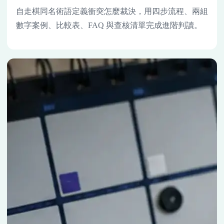
自走棋同名術語定義衝突怎麼裁決，用四步流程、兩組
數字案例、比較表、FAQ 與查核清單完成進階判讀。