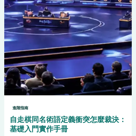
進階指南
自走棋同名術語定義衝突怎麼裁決：
基礎入門實作手冊