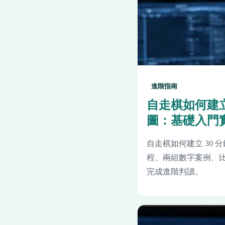
進階指南
自走棋如何建立
圖：基礎入門
自走棋如何建立 30 
程、兩組數字案例、比
完成進階判讀。