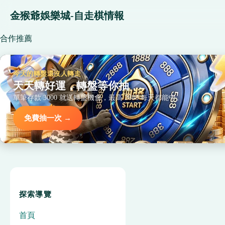
金猴爺娛樂城-自走棋情報
合作推薦
今天的轉盤還沒人轉走
天天轉好運，轉盤等你抽
單筆存款 3000 就送轉盤機會，最高 2888 每天都能中。
免費抽一次 →
探索導覽
首頁