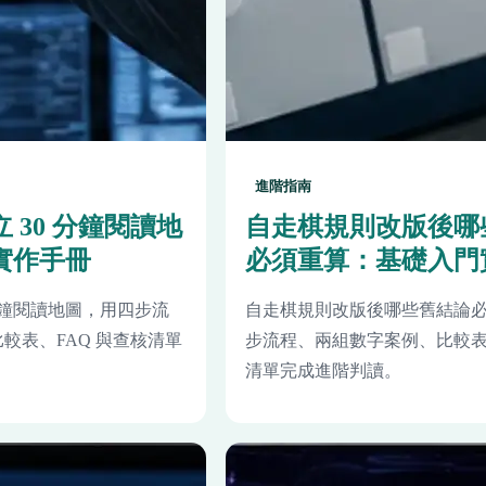
進階指南
 30 分鐘閱讀地
自走棋規則改版後哪
實作手冊
必須重算：基礎入門
分鐘閱讀地圖，用四步流
自走棋規則改版後哪些舊結論
較表、FAQ 與查核清單
步流程、兩組數字案例、比較表、
清單完成進階判讀。