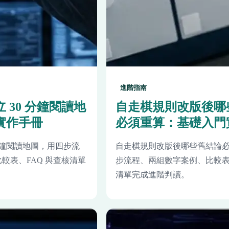
進階指南
 30 分鐘閱讀地
自走棋規則改版後哪
實作手冊
必須重算：基礎入門
分鐘閱讀地圖，用四步流
自走棋規則改版後哪些舊結論
較表、FAQ 與查核清單
步流程、兩組數字案例、比較表、
清單完成進階判讀。