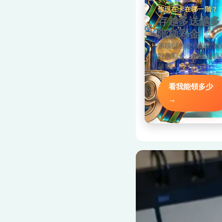
你現在卡在哪一階？
存越多送越多
階梯彩金
累積儲值達標自動解
對應彩金，階梯越高
越狠。
看我能領多少
→