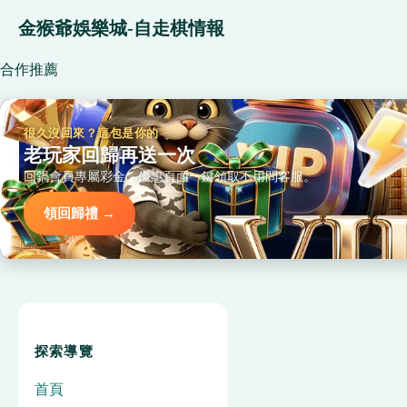
金猴爺娛樂城-自走棋情報
合作推薦
很久沒回來？這包是你的
老玩家回歸再送一次
回鍋會員專屬彩金，優惠頁面一鍵領取不用問客服。
領回歸禮 →
探索導覽
首頁