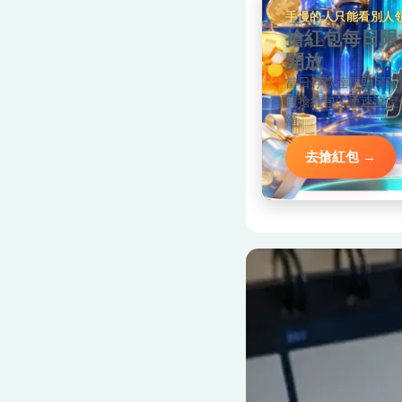
手慢的人只能看別人
搶紅包每日限
開放
當日存款達標即可到
頁搶紅包，手速決定
額。
去搶紅包 →