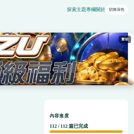
探索
主題
專欄
關於
切換深色
贊助
內容進度
112 / 112 篇已完成