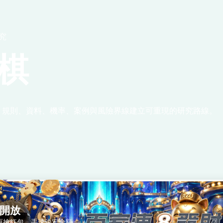
研究
棋
、規則、資料、機率、案例與風險界線建立可重現的研究路線。
開放
頁搶紅包，手速決定金額。