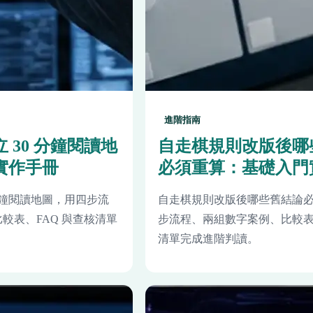
進階指南
 30 分鐘閱讀地
自走棋規則改版後哪
實作手冊
必須重算：基礎入門
分鐘閱讀地圖，用四步流
自走棋規則改版後哪些舊結論
較表、FAQ 與查核清單
步流程、兩組數字案例、比較表、
清單完成進階判讀。