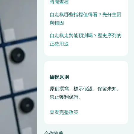
時間查核
自走棋哪些指標值得看？先分主因
與輔因
自走棋走勢能預測嗎？歷史序列的
正確用途
編輯原則
原創撰寫、標示假設、保留未知、
禁止獲利保證。
查看完整政策
合作推薦