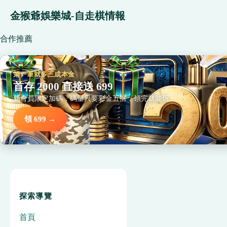
金猴爺娛樂城-自走棋情報
合作推薦
第一筆就多三成本金
首存 2000 直接送 699
新會員限定加碼，碼量只要彩金五倍，領完就能玩。
領 699 →
探索導覽
首頁