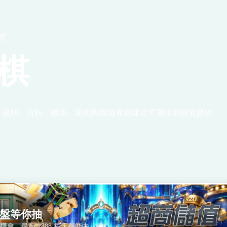
研究
棋
、規則、資料、機率、案例與風險界線建立可重現的研究路線。
盤等你抽
盤機會，最高 2888 每天都能中。