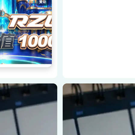
贊助
接
量
就