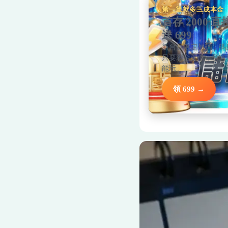
第一筆就多三成本金
首存 2000 直
送 699
新會員限定加碼，碼
只要彩金五倍，領完
能玩。
領 699 →