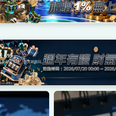
 699
只要彩金五倍，領完就能玩。