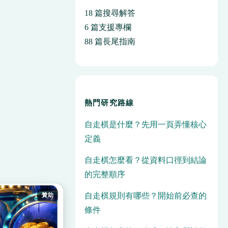
18 篇搜尋解答
6 篇支援專欄
88 篇長尾指南
熱門研究路線
自走棋是什麼？先用一頁弄懂核心
定義
自走棋怎麼看？從資料口徑到結論
的完整順序
自走棋規則有哪些？開始前必查的
贊助
條件