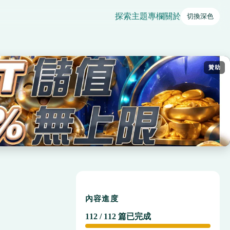
探索
主題
專欄
關於
切換深色
贊助
內容進度
112 / 112 篇已完成