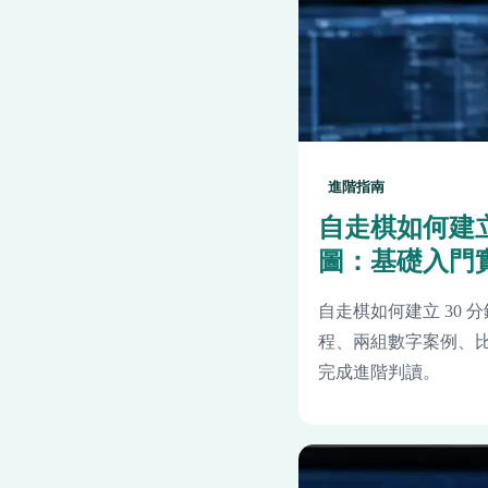
進階指南
自走棋如何建立
圖：基礎入門
自走棋如何建立 30 
程、兩組數字案例、比
完成進階判讀。