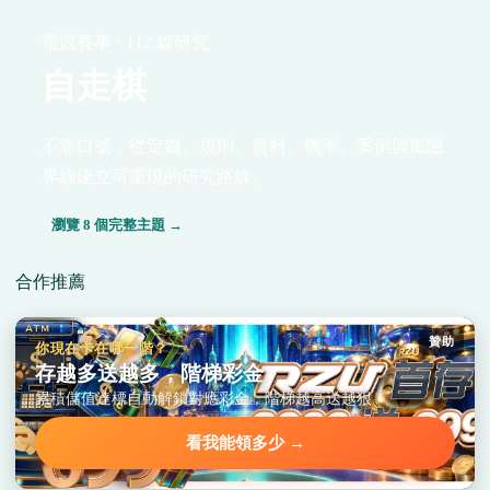
電競賽事 · 112 篇研究
自走棋
不靠口號，從定義、規則、資料、機率、案例與風險
界線建立可重現的研究路線。
瀏覽 8 個完整主題 →
合作推薦
贊助
你現在卡在哪一階？
存越多送越多，階梯彩金
累積儲值達標自動解鎖對應彩金，階梯越高送越狠。
看我能領多少 →