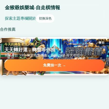
金猴爺娛樂城-自走棋情報
探索
主題
專欄
關於
切換深色
合作推薦
贊助
今天的轉盤還沒人轉走
天天轉好運，轉盤等你抽
單筆存款 3000 就送轉盤機會，最高 2888 每天都能中。
免費抽一次 →