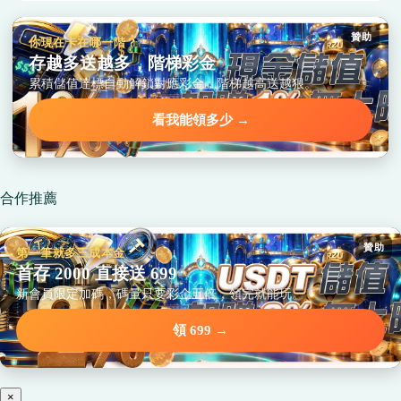
贊助
你現在卡在哪一階？
存越多送越多，階梯彩金
累積儲值達標自動解鎖對應彩金，階梯越高送越狠。
看我能領多少 →
合作推薦
贊助
第一筆就多三成本金
首存 2000 直接送 699
新會員限定加碼，碼量只要彩金五倍，領完就能玩。
領 699 →
×