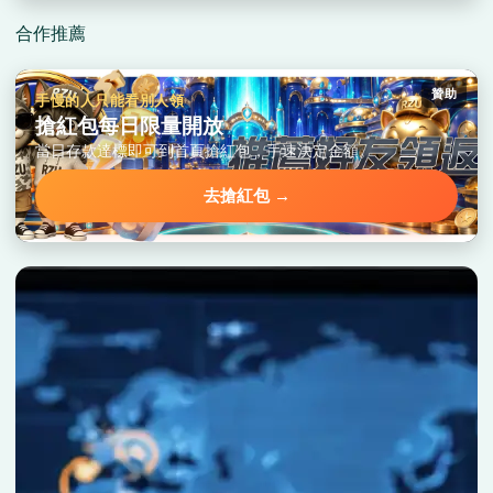
合作推薦
贊助
手慢的人只能看別人領
搶紅包每日限量開放
當日存款達標即可到首頁搶紅包，手速決定金額。
去搶紅包 →