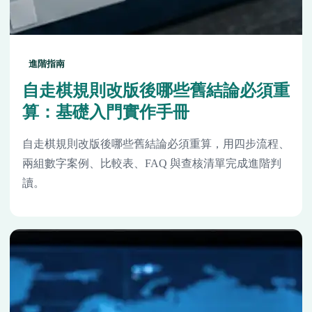
進階指南
自走棋規則改版後哪些舊結論必須重
算：基礎入門實作手冊
自走棋規則改版後哪些舊結論必須重算，用四步流程、
兩組數字案例、比較表、FAQ 與查核清單完成進階判
讀。