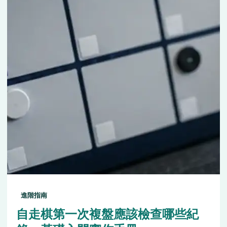
進階指南
自走棋第一次複盤應該檢查哪些紀