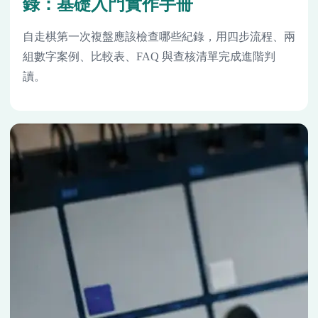
錄：基礎入門實作手冊
自走棋第一次複盤應該檢查哪些紀錄，用四步流程、兩
組數字案例、比較表、FAQ 與查核清單完成進階判
讀。