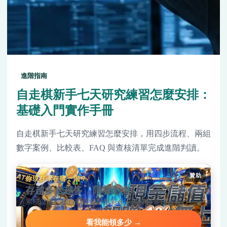
進階指南
自走棋新手七天研究練習怎麼安排：
基礎入門實作手冊
自走棋新手七天研究練習怎麼安排，用四步流程、兩組
數字案例、比較表、FAQ 與查核清單完成進階判讀。
贊助
你現在卡在哪一階？
存越多送越多，階梯彩金
累積儲值達標自動解鎖對應彩金，階梯越高送越狠。
看我能領多少 →