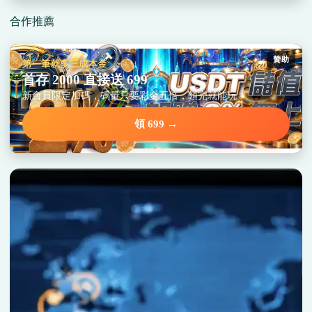
合作推薦
贊助
第一筆就多三成本金
首存 2000 直接送 699
新會員限定加碼，碼量只要彩金五倍，領完就能玩。
領 699 →