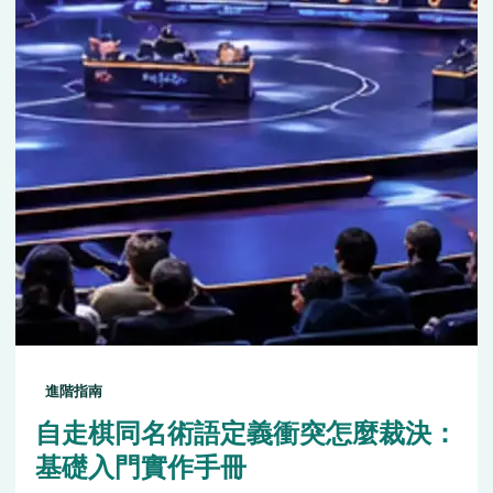
進階指南
自走棋同名術語定義衝突怎麼裁決：
基礎入門實作手冊