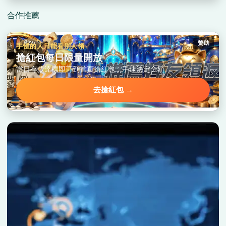
合作推薦
贊助
手慢的人只能看別人領
搶紅包每日限量開放
當日存款達標即可到首頁搶紅包，手速決定金額。
去搶紅包 →