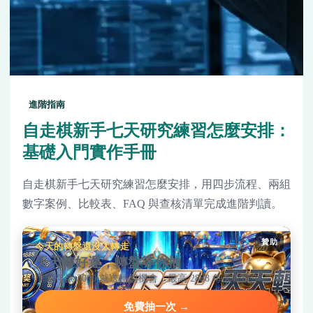
進階指南
自走棋新手七天研究練習怎麼安排：
基礎入門實作手冊
自走棋新手七天研究練習怎麼安排，用四步流程、兩組
數字案例、比較表、FAQ 與查核清單完成進階判讀。
贊助
今天的轉盤還沒人轉走
天天轉好運，轉盤等你抽
單筆存款 3000 就送轉盤機會，最高 2888 每天都能中。
免費抽一次 →