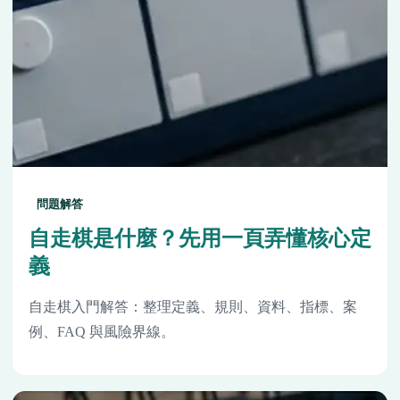
問題解答
自走棋是什麼？先用一頁弄懂核心定
義
自走棋入門解答：整理定義、規則、資料、指標、案
例、FAQ 與風險界線。