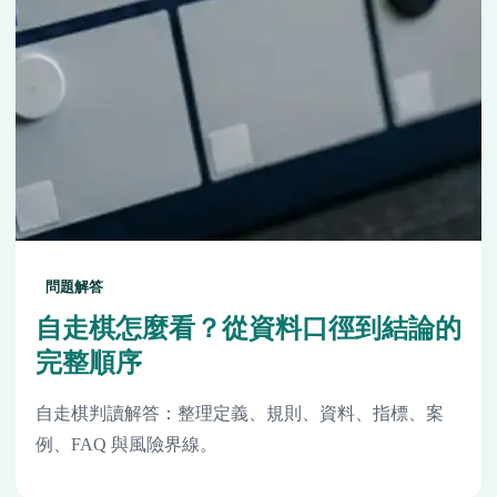
問題解答
自走棋怎麼看？從資料口徑到結論的
完整順序
自走棋判讀解答：整理定義、規則、資料、指標、案
例、FAQ 與風險界線。