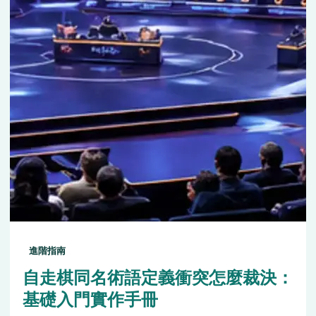
進階指南
自走棋同名術語定義衝突怎麼裁決：
基礎入門實作手冊