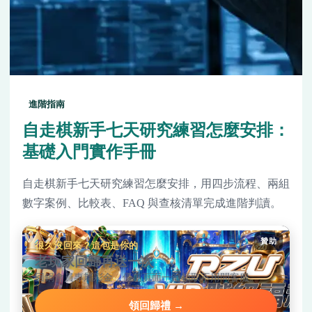
進階指南
自走棋新手七天研究練習怎麼安排：
基礎入門實作手冊
自走棋新手七天研究練習怎麼安排，用四步流程、兩組
數字案例、比較表、FAQ 與查核清單完成進階判讀。
贊助
很久沒回來？這包是你的
老玩家回歸再送一次
回鍋會員專屬彩金，優惠頁面一鍵領取不用問客服。
領回歸禮 →