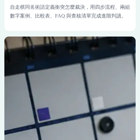
自走棋同名術語定義衝突怎麼裁決，用四步流程、兩組
數字案例、比較表、FAQ 與查核清單完成進階判讀。