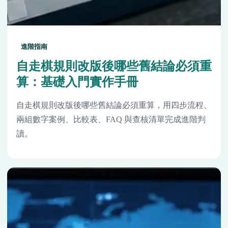
進階指南
自走棋規則改版後哪些舊結論必須重
算：基礎入門實作手冊
自走棋規則改版後哪些舊結論必須重算，用四步流程、
兩組數字案例、比較表、FAQ 與查核清單完成進階判
讀。