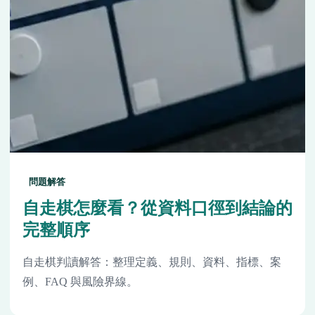
問題解答
自走棋怎麼看？從資料口徑到結論的
完整順序
自走棋判讀解答：整理定義、規則、資料、指標、案
例、FAQ 與風險界線。