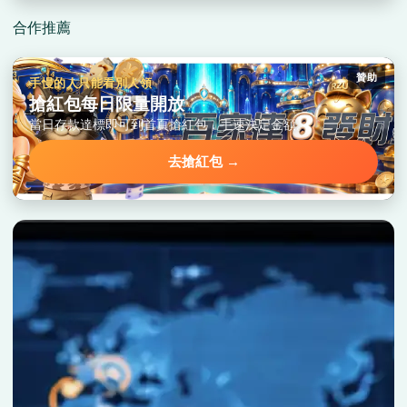
合作推薦
贊助
手慢的人只能看別人領
搶紅包每日限量開放
當日存款達標即可到首頁搶紅包，手速決定金額。
去搶紅包 →