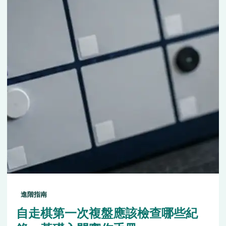
進階指南
自走棋第一次複盤應該檢查哪些紀