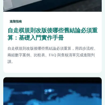
進階指南
自走棋規則改版後哪些舊結論必須重
算：基礎入門實作手冊
自走棋規則改版後哪些舊結論必須重算，用四步流程、
兩組數字案例、比較表、FAQ 與查核清單完成進階判
讀。