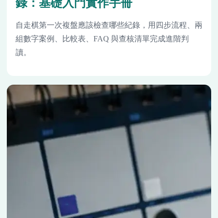
錄：基礎入門實作手冊
自走棋第一次複盤應該檢查哪些紀錄，用四步流程、兩
組數字案例、比較表、FAQ 與查核清單完成進階判
讀。