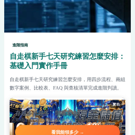
進階指南
自走棋新手七天研究練習怎麼安排：
基礎入門實作手冊
自走棋新手七天研究練習怎麼安排，用四步流程、兩組
數字案例、比較表、FAQ 與查核清單完成進階判讀。
贊助
你現在卡在哪一階？
存越多送越多，階梯彩金
累積儲值達標自動解鎖對應彩金，階梯越高送越狠。
看我能領多少 →