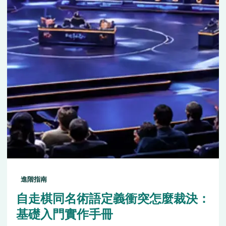
進階指南
自走棋同名術語定義衝突怎麼裁決：
基礎入門實作手冊