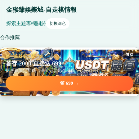
金猴爺娛樂城-自走棋情報
探索
主題
專欄
關於
切換深色
合作推薦
贊助
第一筆就多三成本金
首存 2000 直接送 699
新會員限定加碼，碼量只要彩金五倍，領完就能玩。
領 699 →