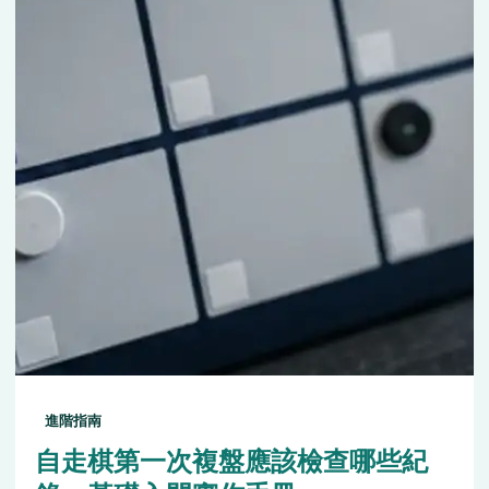
進階指南
自走棋第一次複盤應該檢查哪些紀