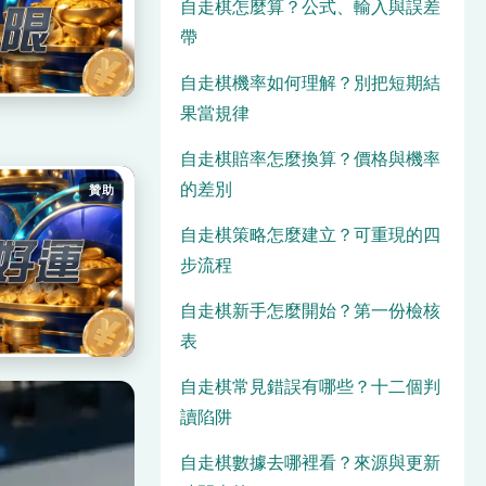
自走棋怎麼算？公式、輸入與誤差
帶
自走棋機率如何理解？別把短期結
果當規律
自走棋賠率怎麼換算？價格與機率
的差別
贊助
自走棋策略怎麼建立？可重現的四
步流程
自走棋新手怎麼開始？第一份檢核
表
自走棋常見錯誤有哪些？十二個判
讀陷阱
自走棋數據去哪裡看？來源與更新