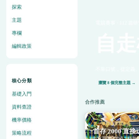
探索
主題
電競賽事 · 112 篇
專欄
自走
編輯政策
不靠口號，從定義
核心分類
瀏覽 8 個完整主題 →
基礎入門
合作推薦
資料查證
機率價格
第一筆就多三成本金
首存 2000 直接送
策略流程
新會員限定加碼，碼量