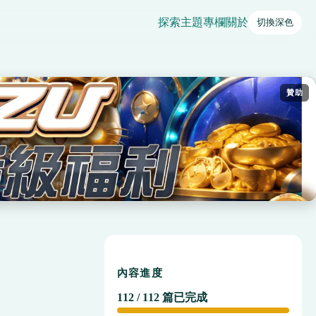
探索
主題
專欄
關於
切換深色
贊助
內容進度
112 / 112 篇已完成