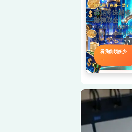
你現在卡在哪一階？
存越多送越多
階梯彩金
累積儲值達標自動解
對應彩金，階梯越高
越狠。
看我能領多少
→