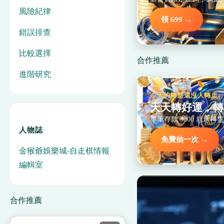
風險紀律
領 699 →
錯誤排查
比較選擇
合作推薦
進階研究
今天的轉盤還沒人轉走
天天轉好運，轉
單筆存款 3000 就送轉
人物誌
免費抽一次 →
金猴爺娛樂城-自走棋情報
編輯室
合作推薦