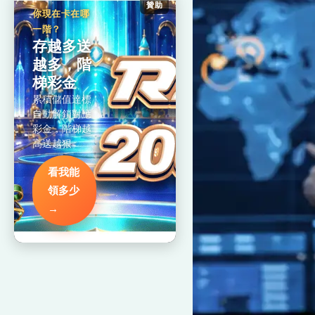
贊助
你現在卡在哪
一階？
存越多送
越多，階
梯彩金
累積儲值達標
自動解鎖對應
彩金，階梯越
高送越狠。
看我能
領多少
→