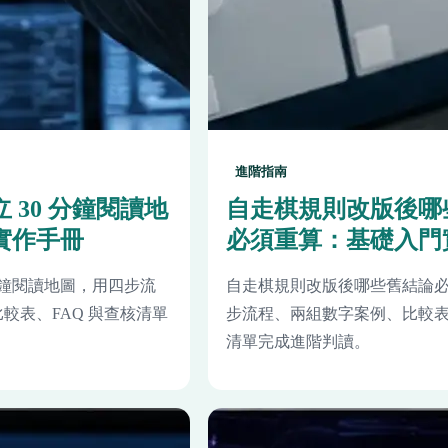
進階指南
 30 分鐘閱讀地
自走棋規則改版後哪
實作手冊
必須重算：基礎入門
分鐘閱讀地圖，用四步流
自走棋規則改版後哪些舊結論
較表、FAQ 與查核清單
步流程、兩組數字案例、比較表、
清單完成進階判讀。